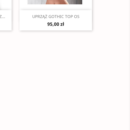
Szybki podgląd

...
UPRZĄŻ GOTHIC TOP OS
95,00 zł