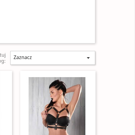
tuj
Zaznacz

wg: