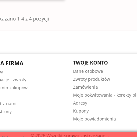
azano 1-4 z 4 pozycji
A FIRMA
TWOJE KONTO
Dane osobowe
wa
Zwroty produktów
acje i zwroty
Zamówienia
amin zakupów
Moje pokwitowania - korekty pł
Adresy
t z nami
Kupony
trony
Moje powiadomienia
© 2026 Wszelkie prawa zastrzeżone.