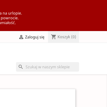
 na urlopie.
 powrocie.
umiałość.
shopping_cart

Koszyk
(0)
Zaloguj się
search