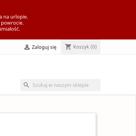
 na urlopie.
 powrocie.
umiałość.
shopping_cart

Koszyk
(0)
Zaloguj się
search