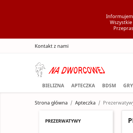
Informujemy
Wszystkie
Przepras
Kontakt z nami
BIELIZNA
APTECZKA
BDSM
GRY
Strona główna
Apteczka
Prezerwatyw
P
PREZERWATYWY