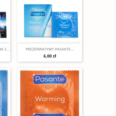
Szybki podgląd

 3...
PREZERWATYWY PASANTE...
6,00 zł