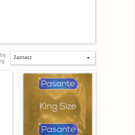
tuj
Zaznacz

wg: