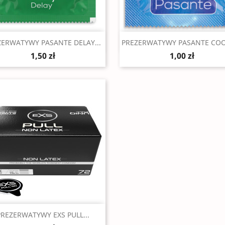
Szybki podgląd
Szybki podgląd


ZERWATYWY PASANTE DELAY...
PREZERWATYWY PASANTE CO
1,50 zł
1,00 zł
Szybki podgląd

PREZERWATYWY EXS PULL...