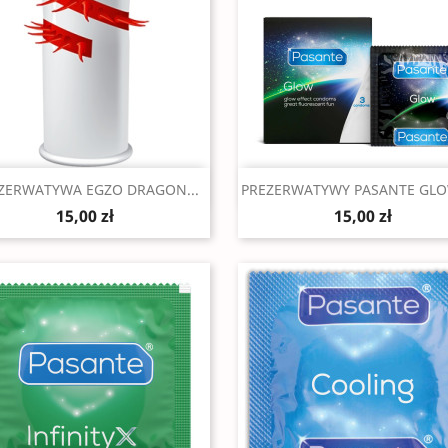
Szybki podgląd
Szybki podgląd


ZERWATYWA EGZO DRAGON...
PREZERWATYWY PASANTE GLOW
15,00 zł
15,00 zł