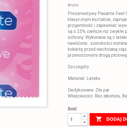
Brutto
Prezerwatywy Pasante Feel Se
klasycznym kształcie, zapro
przyjemność i zapewniać wys
są o 25% cieńsze niż zwykłe 
ochrony. Wykonane są z lateksu
nawilżone. szerokości nomin
kobietę przed niechcianą ciąż
przenoszonymi drogą płciową
Szczegóły
Materiał: Lateks
Dedykowane: Dla par
Właściwości: Bez alkoholu, Be
Ilość

DODAJ D