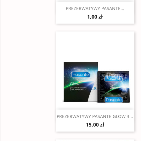
Szybki podgląd

PREZERWATYWY PASANTE...
1,00 zł
Szybki podgląd

PREZERWATYWY PASANTE GLOW 3...
15,00 zł