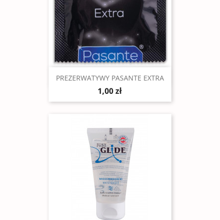
Szybki podgląd

PREZERWATYWY PASANTE EXTRA
1,00 zł