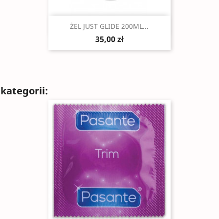
Szybki podgląd

ŻEL JUST GLIDE 200ML...
35,00 zł
kategorii: