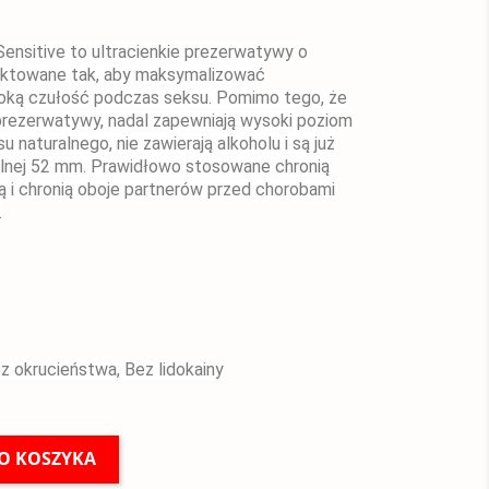
nsitive to ultracienkie prezerwatywy o
jektowane tak, aby maksymalizować
oką czułość podczas seksu. Pomimo tego, że
prezerwatywy, nadal zapewniają wysoki poziom
 naturalnego, nie zawierają alkoholu i są już
alnej 52 mm. Prawidłowo stosowane chronią
ą i chronią oboje partnerów przed chorobami
.
z okrucieństwa, Bez lidokainy
O KOSZYKA