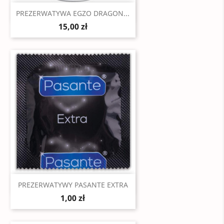
Szybki podgląd

PREZERWATYWA EGZO DRAGON...
15,00 zł
Szybki podgląd

PREZERWATYWY PASANTE EXTRA
1,00 zł