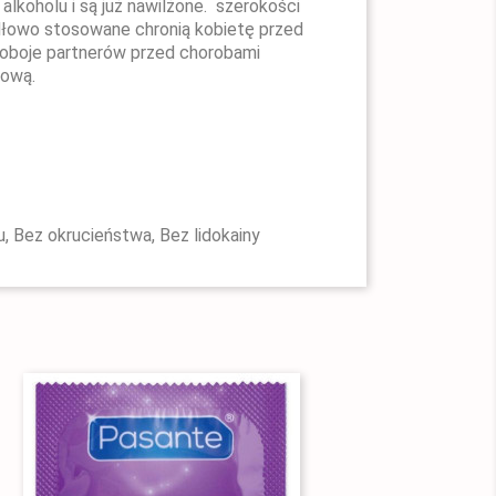
 alkoholu i są już nawilżone. szerokości
dłowo stosowane chronią kobietę przed
ą oboje partnerów przed chorobami
iową.
, Bez okrucieństwa, Bez lidokainy