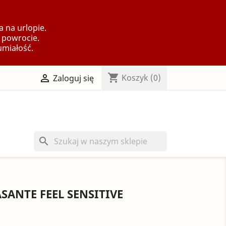
 na urlopie.
 powrocie.
umiałość.
shopping_cart

Koszyk
(0)
Zaloguj się
search
ANTE FEEL SENSITIVE