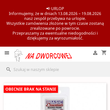
📢 URLOP
Informujemy, że w dniach 13.08.2026 – 19.08.2026
nasz zespół przebywa na urlopie.
Wszystkie zamówienia złożone w tym czasie zostaną
zrealizowane po powrocie.
Przepraszamy za ewentualne niedogodności i
dziękujemy za wyrozumiałość.
shopping_cart


search
OBECNIE BRAK NA STANIE