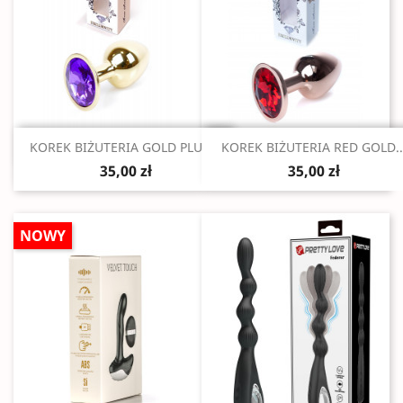
Szybki podgląd
Szybki podgląd


KOREK BIŻUTERIA GOLD PLUG...
KOREK BIŻUTERIA RED GOLD..
35,00 zł
35,00 zł
NOWY