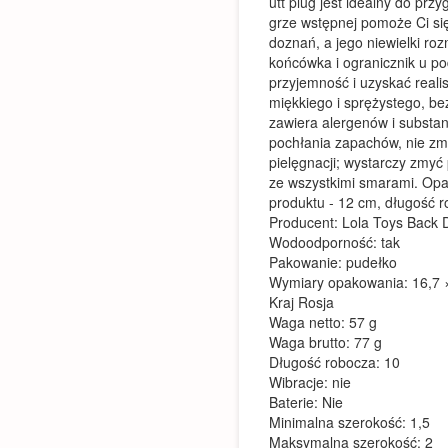
utt plug jest idealny do prz
grze wstępnej pomoże Ci si
doznań, a jego niewielki ro
końcówka i ogranicznik u 
przyjemność i uzyskać reali
miękkiego i sprężystego, be
zawiera alergenów i substanc
pochłania zapachów, nie zmi
pielęgnacji; wystarczy zmy
ze wszystkimi smarami. Opa
produktu - 12 cm, długość 
Producent: Lola Toys Back D
Wodoodporność: tak
Pakowanie: pudełko
Wymiary opakowania: 16,7 ×
Kraj Rosja
Waga netto: 57 g
Waga brutto: 77 g
Długość robocza: 10
Wibracje: nie
Baterie: Nie
Minimalna szerokość: 1,5
Maksymalna szerokość: 2