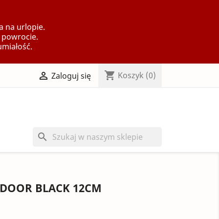
 na urlopie.
 powrocie.
umiałość.
shopping_cart

Koszyk
(0)
Zaloguj się
search
 DOOR BLACK 12CM