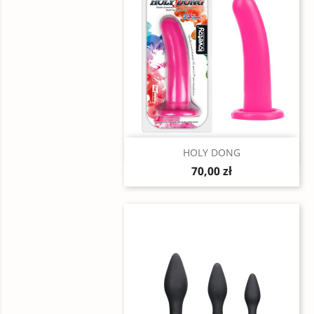
Szybki podgląd

HOLY DONG
70,00 zł