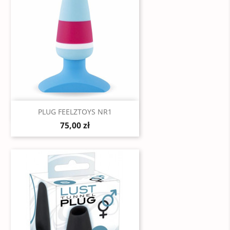
Szybki podgląd

PLUG FEELZTOYS NR1
75,00 zł