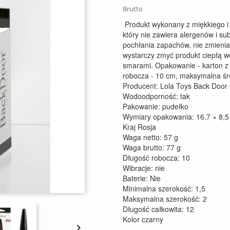
Brutto
Produkt wykonany z miękkiego i 
który nie zawiera alergenów i sub
pochłania zapachów, nie zmienia 
wystarczy zmyć produkt ciepłą 
smarami. Opakowanie - karton z
robocza - 10 cm, maksymalna śr
Producent: Lola Toys Back Door 
Wodoodporność: tak
Pakowanie: pudełko
Wymiary opakowania: 16,7 × 8,5
Kraj Rosja
Waga netto: 57 g
Waga brutto: 77 g
Długość robocza: 10
Wibracje: nie
Baterie: Nie
Minimalna szerokość: 1,5
Maksymalna szerokość: 2
Długość całkowita: 12
Kolor czarny
