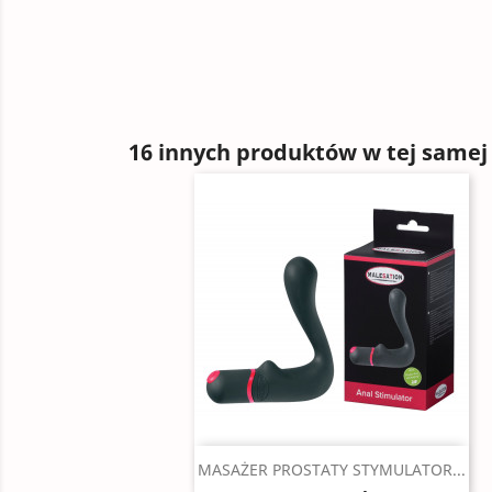
16 innych produktów w tej samej 
Szybki podgląd

MASAŻER PROSTATY STYMULATOR...