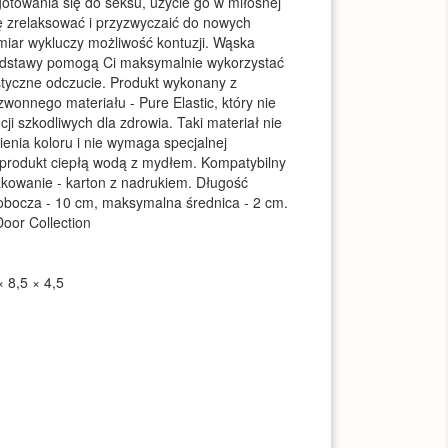
ygotowania się do seksu, użycie go w miłosnej
ę zrelaksować i przyzwyczaić do nowych
zmiar wykluczy możliwość kontuzji. Wąska
podstawy pomogą Ci maksymalnie wykorzystać
styczne odczucie. Produkt wykonany z
zwonnego materiału - Pure Elastic, który nie
ji szkodliwych dla zdrowia. Taki materiał nie
enia koloru i nie wymaga specjalnej
ć produkt ciepłą wodą z mydłem. Kompatybilny
kowanie - karton z nadrukiem. Długość
robocza - 10 cm, maksymalna średnica - 2 cm.
oor Collection
 8,5 × 4,5