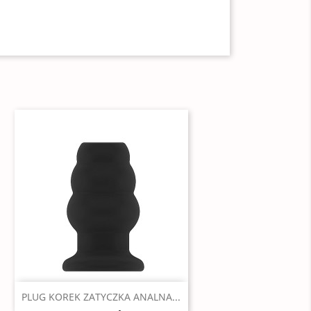
Szybki podgląd

PLUG KOREK ZATYCZKA ANALNA...