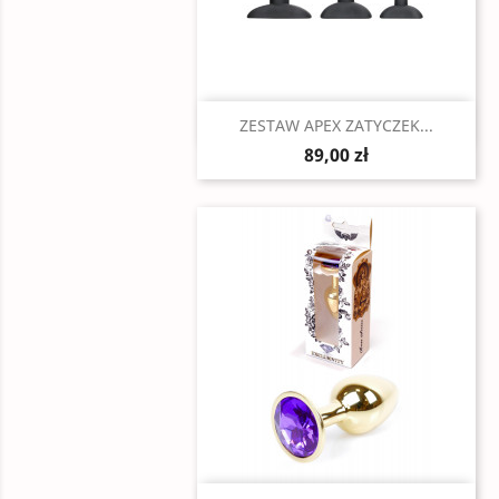
Szybki podgląd

ZESTAW APEX ZATYCZEK...
89,00 zł