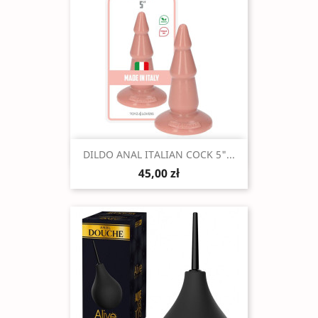
Szybki podgląd

DILDO ANAL ITALIAN COCK 5"...
45,00 zł