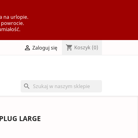
 na urlopie.
 powrocie.
umiałość.
shopping_cart

Koszyk
(0)
Zaloguj się
search
 PLUG LARGE