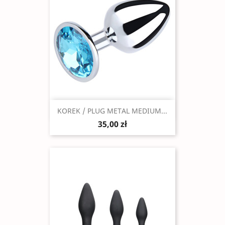
Szybki podgląd

KOREK / PLUG METAL MEDIUM...
35,00 zł