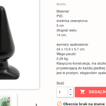
Brutto
Materiał
PVC
średnica zewnętrzna
5 cm
długość wału:
14 cm;
wymiary opakowania:
24 x 13,9 x 5,7 cm;
Waga paczki:
0,28 kg;
Klasyczna konstrukcja, ma stoż
przywierającą do każdej gładkiej
jest w prostym, eleganckim opak
Ilość

DODAJ D

Obecnie brak na stanie
