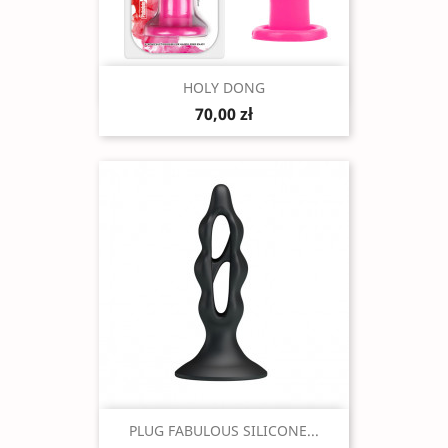
Szybki podgląd

HOLY DONG
70,00 zł
Szybki podgląd

PLUG FABULOUS SILICONE...