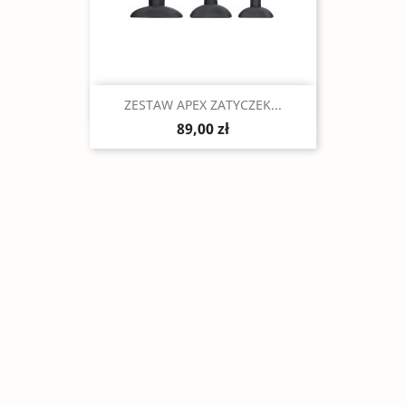
Szybki podgląd

ZESTAW APEX ZATYCZEK...
89,00 zł