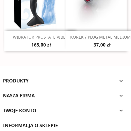
Szybki podgląd
Szybki podgląd


WIBRATOR PROSTATE VIBE...
KOREK / PLUG METAL MEDIUM.
165,00 zł
37,00 zł
PRODUKTY

NASZA FIRMA

TWOJE KONTO

INFORMACJA O SKLEPIE