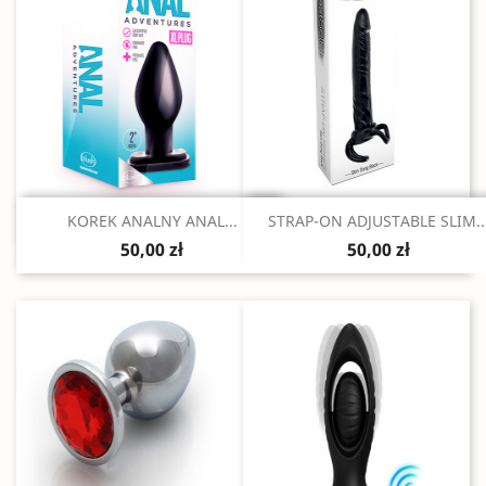
Szybki podgląd
Szybki podgląd


KOREK ANALNY ANAL...
STRAP-ON ADJUSTABLE SLIM..
50,00 zł
50,00 zł