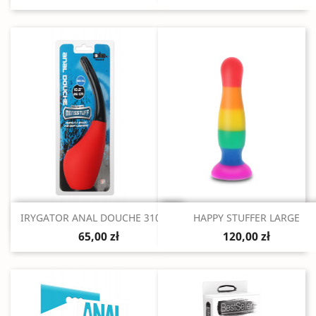
Szybki podgląd
Szybki podgląd


IRYGATOR ANAL DOUCHE 310 ML
HAPPY STUFFER LARGE
65,00 zł
120,00 zł