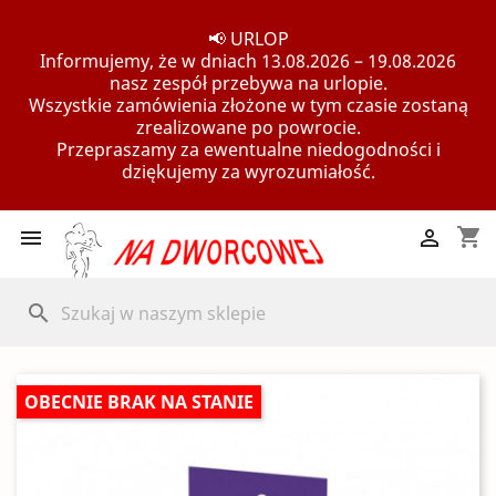
📢 URLOP
Informujemy, że w dniach 13.08.2026 – 19.08.2026
nasz zespół przebywa na urlopie.
Wszystkie zamówienia złożone w tym czasie zostaną
zrealizowane po powrocie.
Przepraszamy za ewentualne niedogodności i
dziękujemy za wyrozumiałość.
shopping_cart


search
OBECNIE BRAK NA STANIE