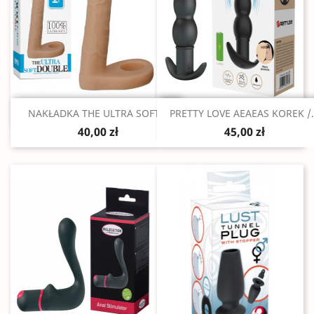
Szybki podgląd
Szybki podgląd


NAKŁADKA THE ULTRA SOFT...
PRETTY LOVE AEAEAS KOREK /.
40,00 zł
45,00 zł