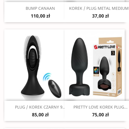
Szybki podgląd
Szybki podgląd


BUMP CANAAN
KOREK / PLUG METAL MEDIUM.
110,00 zł
37,00 zł
Szybki podgląd
Szybki podgląd


PLUG / KOREK CZARNY 9...
PRETTY LOVE KOREK PLUG...
85,00 zł
75,00 zł