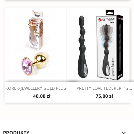
Szybki podgląd
Szybki podgląd


KOREK-JEWELLERY GOLD PLUG ROSE
PRETTY LOVE FEDERER, 12...
40,00 zł
75,00 zł
PRODUKTY
