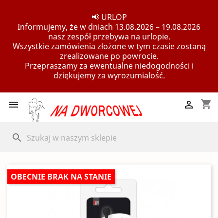
📢 URLOP
Informujemy, że w dniach 13.08.2026 – 19.08.2026
nasz zespół przebywa na urlopie.
Wszystkie zamówienia złożone w tym czasie zostaną
zrealizowane po powrocie.
Przepraszamy za ewentualne niedogodności i
dziękujemy za wyrozumiałość.
shopping_cart


search
OBECNIE BRAK NA STANIE