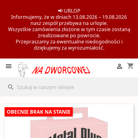
📢 URLOP
Informujemy, że w dniach 13.08.2026 – 19.08.2026
nasz zespół przebywa na urlopie.
Wszystkie zamówienia złożone w tym czasie zostaną
zrealizowane po powrocie.
Przepraszamy za ewentualne niedogodności i
dziękujemy za wyrozumiałość.
shopping_cart


search
OBECNIE BRAK NA STANIE