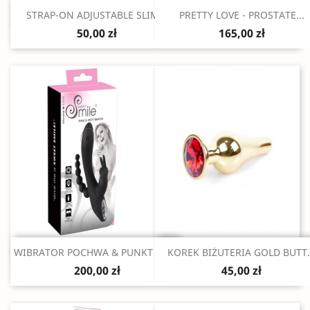
Szybki podgląd
Szybki podgląd


STRAP-ON ADJUSTABLE SLIM...
PRETTY LOVE - PROSTATE...
50,00 zł
165,00 zł
Szybki podgląd
Szybki podgląd


WIBRATOR POCHWA & PUNKT G &...
KOREK BIŻUTERIA GOLD BUTT.
200,00 zł
45,00 zł