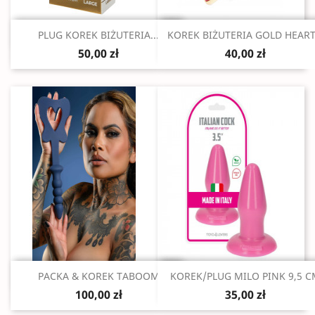
Szybki podgląd
Szybki podgląd


PLUG KOREK BIŻUTERIA...
KOREK BIŻUTERIA GOLD HEART.
50,00 zł
40,00 zł
Szybki podgląd
Szybki podgląd


PACKA & KOREK TABOOM
KOREK/PLUG MILO PINK 9,5 
100,00 zł
35,00 zł