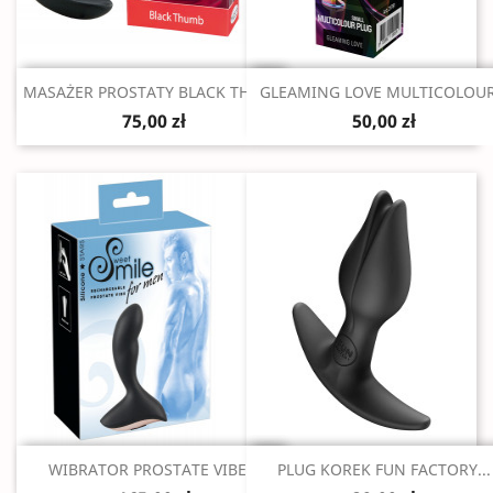
Szybki podgląd
Szybki podgląd


MASAŻER PROSTATY BLACK THUMB
GLEAMING LOVE MULTICOLOUR.
75,00 zł
50,00 zł
Szybki podgląd
Szybki podgląd


WIBRATOR PROSTATE VIBE...
PLUG KOREK FUN FACTORY...