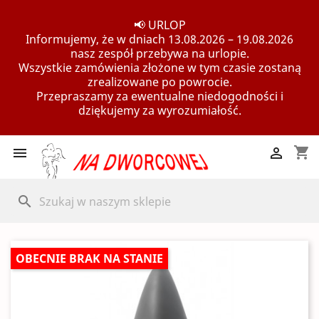
📢 URLOP
Informujemy, że w dniach 13.08.2026 – 19.08.2026
nasz zespół przebywa na urlopie.
Wszystkie zamówienia złożone w tym czasie zostaną
zrealizowane po powrocie.
Przepraszamy za ewentualne niedogodności i
dziękujemy za wyrozumiałość.
shopping_cart


search
OBECNIE BRAK NA STANIE