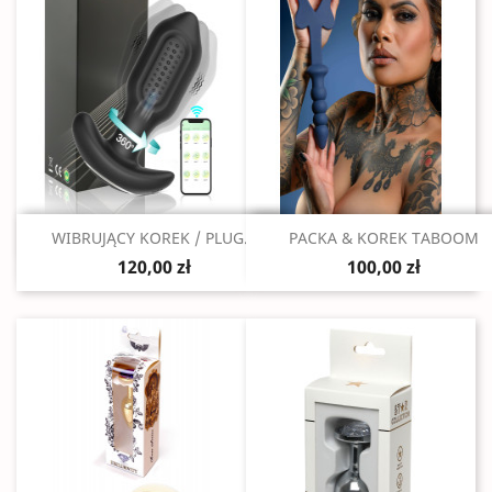
Szybki podgląd
Szybki podgląd


WIBRUJĄCY KOREK / PLUG...
PACKA & KOREK TABOOM
120,00 zł
100,00 zł