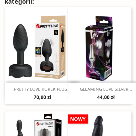
kategorii:
Szybki podgląd
Szybki podgląd


PRETTY LOVE KOREK PLUG...
GLEAMING LOVE SILVER...
70,00 zł
44,00 zł
NOWY