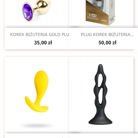
Szybki podgląd
Szybki podgląd


KOREK BIŻUTERIA GOLD PLUG...
PLUG KOREK BIŻUTERIA...
35,00 zł
50,00 zł