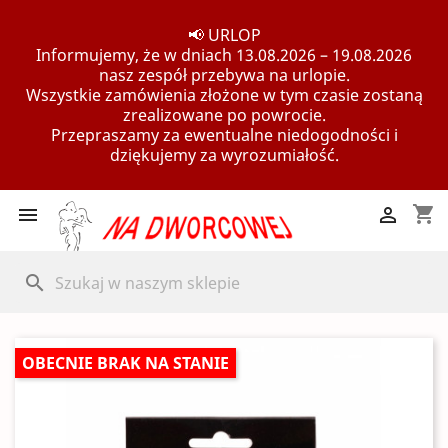
📢 URLOP
Informujemy, że w dniach 13.08.2026 – 19.08.2026
nasz zespół przebywa na urlopie.
Wszystkie zamówienia złożone w tym czasie zostaną
zrealizowane po powrocie.
Przepraszamy za ewentualne niedogodności i
dziękujemy za wyrozumiałość.
shopping_cart


search
OBECNIE BRAK NA STANIE