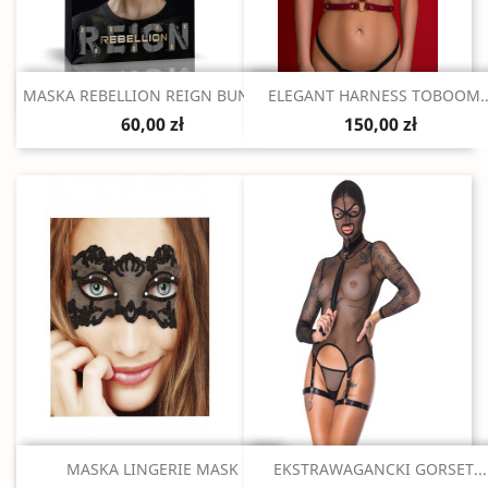
Szybki podgląd
Szybki podgląd


MASKA REBELLION REIGN BUNNY...
ELEGANT HARNESS TOBOOM..
60,00 zł
150,00 zł
Szybki podgląd
Szybki podgląd


MASKA LINGERIE MASK
EKSTRAWAGANCKI GORSET...