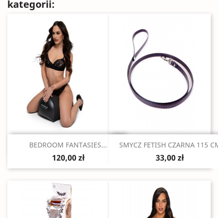
kategorii:
Szybki podgląd
Szybki podgląd


BEDROOM FANTASIES...
SMYCZ FETISH CZARNA 115 C
120,00 zł
33,00 zł