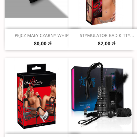
Szybki podgląd
Szybki podgląd


PEJCZ MAŁY CZARNY WHIPS
STYMULATOR BAD KITTY...
80,00 zł
82,00 zł