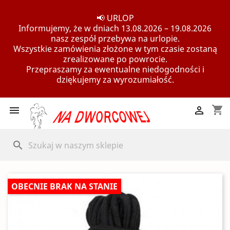
📢 URLOP
Informujemy, że w dniach 13.08.2026 – 19.08.2026
nasz zespół przebywa na urlopie.
Wszystkie zamówienia złożone w tym czasie zostaną
zrealizowane po powrocie.
Przepraszamy za ewentualne niedogodności i
dziękujemy za wyrozumiałość.
shopping_cart


search
OBECNIE BRAK NA STANIE