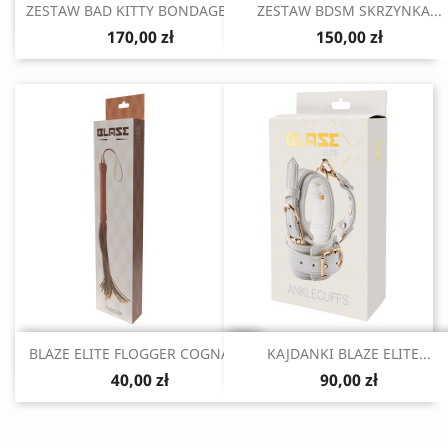
Szybki podgląd
Szybki podgląd


ZESTAW BAD KITTY BONDAGE SET
ZESTAW BDSM SKRZYNKA...
170,00 zł
150,00 zł
Szybki podgląd
Szybki podgląd


BLAZE ELITE FLOGGER COGNAC...
KAJDANKI BLAZE ELITE...
40,00 zł
90,00 zł