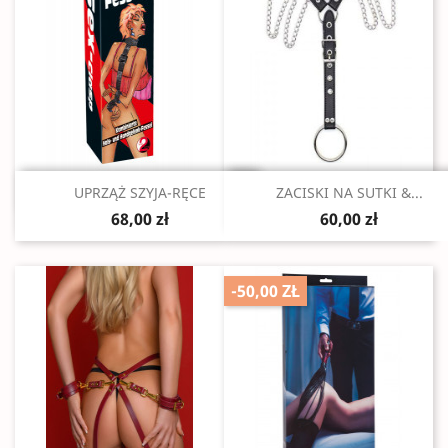
Szybki podgląd
Szybki podgląd


UPRZĄŻ SZYJA-RĘCE
ZACISKI NA SUTKI &...
68,00 zł
60,00 zł
-50,00 ZŁ