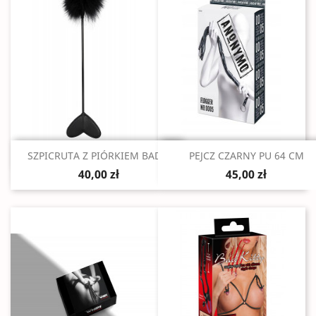
Szybki podgląd
Szybki podgląd


SZPICRUTA Z PIÓRKIEM BAD...
PEJCZ CZARNY PU 64 CM
40,00 zł
45,00 zł