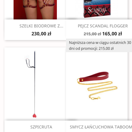
Szybki podgląd
Szybki podgląd


SZELKI BIODROWE Z...
PEJCZ SCANDAL FLOGGER
230,00 zł
165,00 zł
215,00 zł
Najniższa cena w ciągu ostatnich 30
dni od promocji: 215.00 zł
Szybki podgląd
Szybki podgląd


SZPICRUTA
SMYCZ ŁAŃCUCHOWA TABOOM.