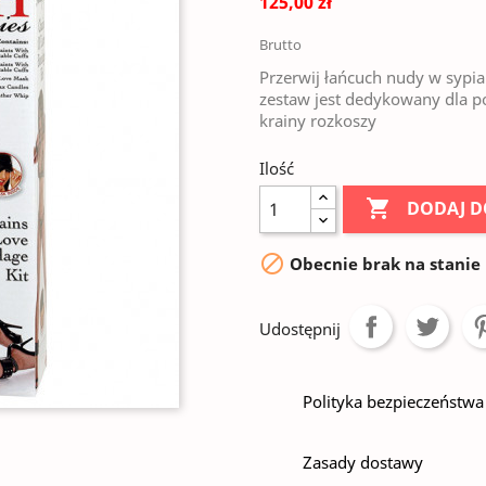
125,00 zł
Brutto
Przerwij łańcuch nudy w sypial
zestaw jest dedykowany dla po
krainy rozkoszy
Ilość

DODAJ D

Obecnie brak na stanie
Udostępnij
Polityka bezpieczeństwa
Zasady dostawy