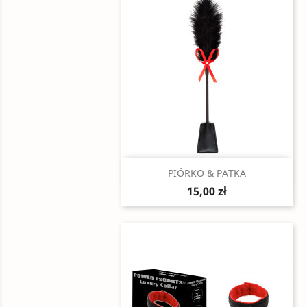
Szybki podgląd

PIÓRKO & PATKA
15,00 zł