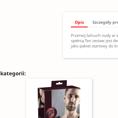
Opis
Szczegóły p
Przerwij łańcuch nudy w sy
spełnią Ten zestaw jest d
jako pakiet startowy do k
kategorii: