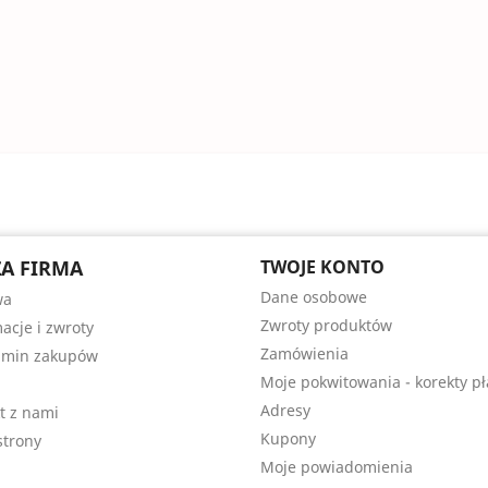
A FIRMA
TWOJE KONTO
Dane osobowe
wa
Zwroty produktów
acje i zwroty
Zamówienia
amin zakupów
Moje pokwitowania - korekty pł
Adresy
t z nami
Kupony
trony
Moje powiadomienia