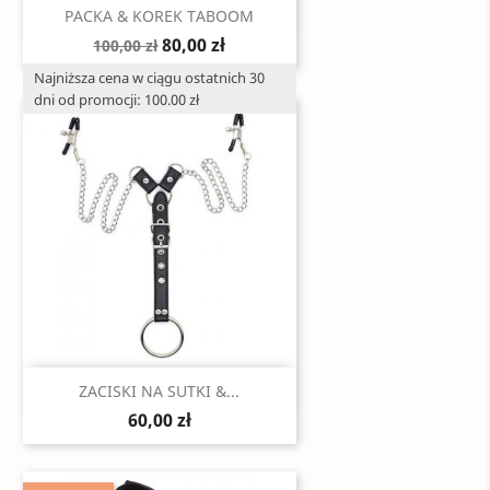
Szybki podgląd

PACKA & KOREK TABOOM
80,00 zł
100,00 zł
Najniższa cena w ciągu ostatnich 30
dni od promocji: 100.00 zł
Szybki podgląd

ZACISKI NA SUTKI &...
60,00 zł