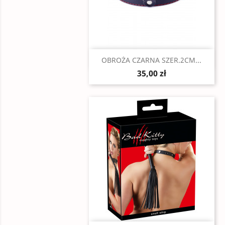
Szybki podgląd

OBROŻA CZARNA SZER.2CM...
35,00 zł