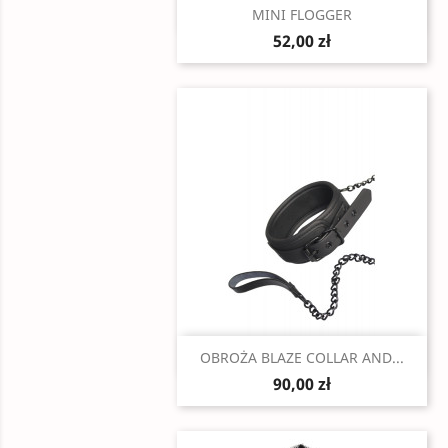
Szybki podgląd

MINI FLOGGER
52,00 zł
Szybki podgląd

OBROŻA BLAZE COLLAR AND...
90,00 zł