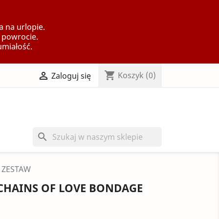
 na urlopie.
 powrocie.
umiałość.
shopping_cart

Koszyk
(0)
Zaloguj się
search
T ZESTAW
 CHAINS OF LOVE BONDAGE