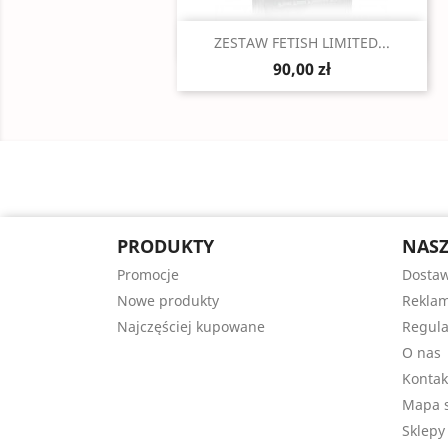
Szybki podgląd

ZESTAW FETISH LIMITED...
90,00 zł
PRODUKTY
NASZ
Promocje
Dosta
Nowe produkty
Reklam
Najczęściej kupowane
Regul
O nas
Kontak
Mapa s
Sklepy