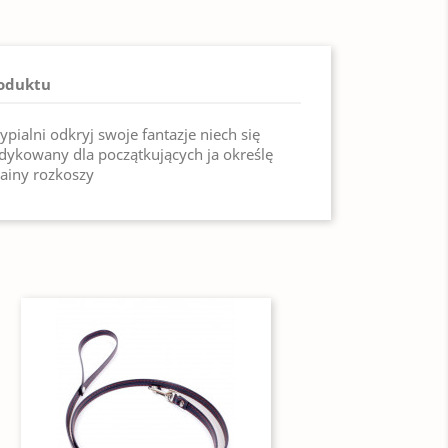
roduktu
pialni odkryj swoje fantazje niech się
edykowany dla początkujących ja określę
rainy rozkoszy