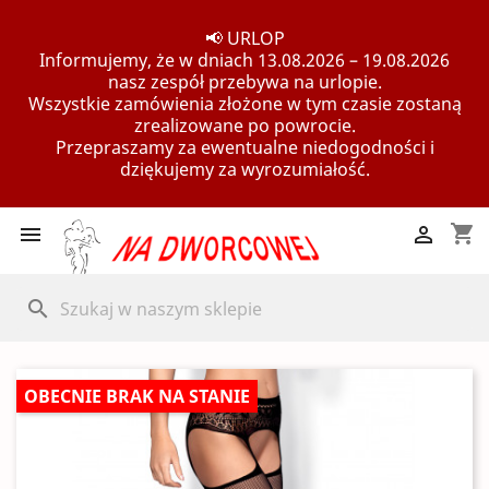
📢 URLOP
Informujemy, że w dniach 13.08.2026 – 19.08.2026
nasz zespół przebywa na urlopie.
Wszystkie zamówienia złożone w tym czasie zostaną
zrealizowane po powrocie.
Przepraszamy za ewentualne niedogodności i
dziękujemy za wyrozumiałość.
shopping_cart


search
OBECNIE BRAK NA STANIE