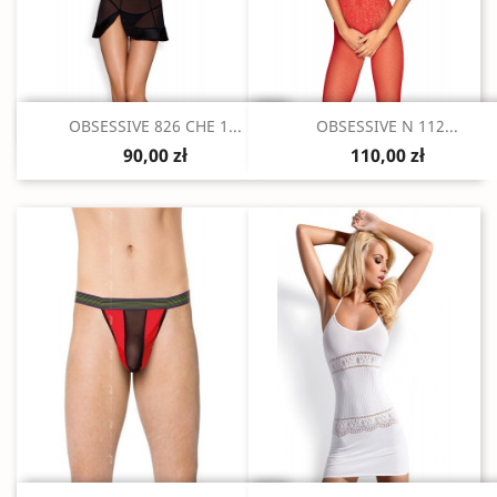
Szybki podgląd
Szybki podgląd


OBSESSIVE 826 CHE 1...
OBSESSIVE N 112...
90,00 zł
110,00 zł