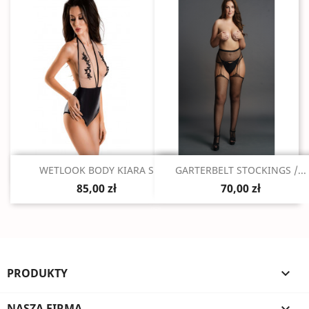
Szybki podgląd
Szybki podgląd


WETLOOK BODY KIARA S
GARTERBELT STOCKINGS /...
85,00 zł
70,00 zł
PRODUKTY

NASZA FIRMA