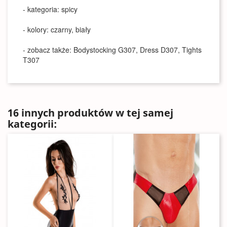
- kategoria: spicy
- kolory: czarny, biały
- zobacz także: Bodystocking G307, Dress D307, Tights
T307
16 innych produktów w tej samej
kategorii: