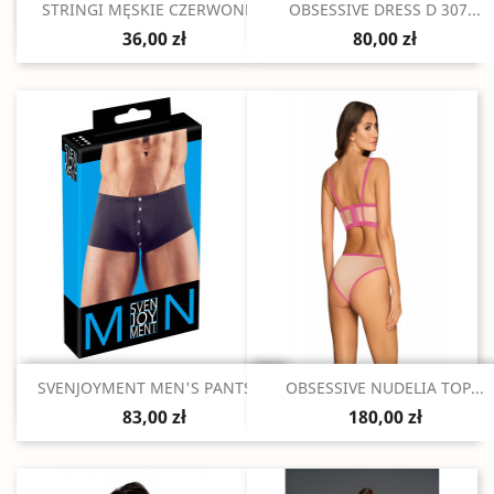
Szybki podgląd
Szybki podgląd


STRINGI MĘSKIE CZERWONE...
OBSESSIVE DRESS D 307...
36,00 zł
80,00 zł
Szybki podgląd
Szybki podgląd


SVENJOYMENT MEN'S PANTS M
OBSESSIVE NUDELIA TOP...
83,00 zł
180,00 zł