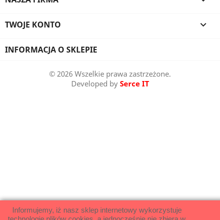

TWOJE KONTO

INFORMACJA O SKLEPIE
© 2026 Wszelkie prawa zastrzeżone.
Developed by
Serce IT
Informujemy, iż nasz sklep internetowy wykorzystuje
technologię plików cookies, a jednocześnie nie zbiera w