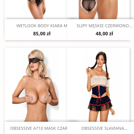
Szybki podgląd
Szybki podgląd


WETLOOK BODY KIARA M
SLIPY MĘSKIE CZERWONO...
85,00 zł
48,00 zł
Szybki podgląd
Szybki podgląd


OBSESSIVE A710 MASK CZARNA
OBSESSIVE SLAVIANA...