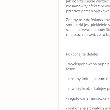
Jak dobrze Ciebie widzieć
niesamowity efekt z pewn
przecież jesteś wyjątkow
Znamy to z doświadczenia
smuteczki jest piekielnie
szalenie frywolne body S
miejscach sprawi, że to b
Pokochaj te detale:
- wyeksponowana pupa po
fason
- ozdoby imitujące zamki –
- otwarty krok – kolejny 
- regulowane ramiączka –
- wykonane z trwałych mat