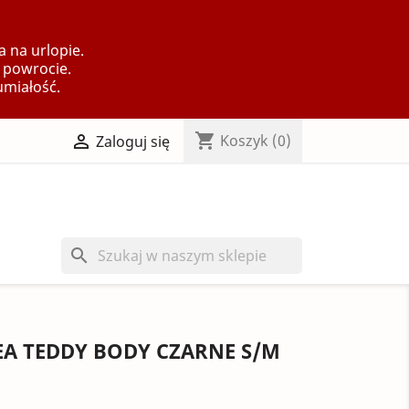
 na urlopie.
 powrocie.
umiałość.
shopping_cart

Koszyk
(0)
Zaloguj się
search
EA TEDDY BODY CZARNE S/M