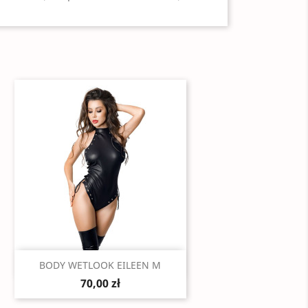
Szybki podgląd

BODY WETLOOK EILEEN M
70,00 zł