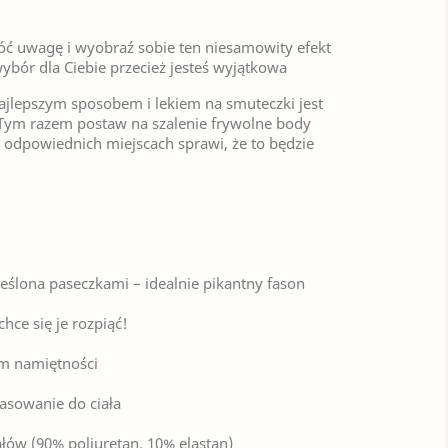
róć uwagę i wyobraź sobie ten niesamowity efekt
ybór dla Ciebie przecież jesteś wyjątkowa
ajlepszym sposobem i lekiem na smuteczki jest
! Tym razem postaw na szalenie frywolne body
 odpowiednich miejscach sprawi, że to będzie
lona paseczkami – idealnie pikantny fason
hce się je rozpiąć!
om namiętności
asowanie do ciała
łów (90% poliuretan, 10% elastan)