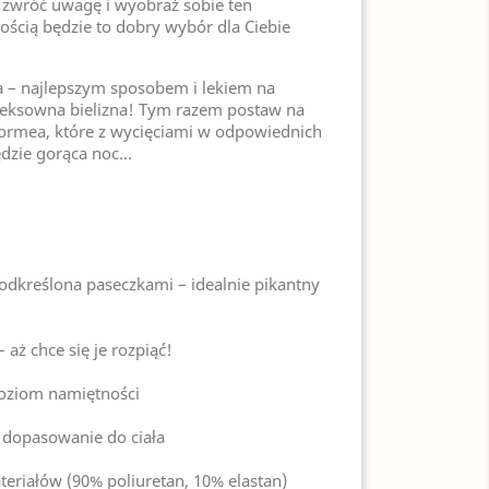
, zwróć uwagę i wyobraź sobie ten
ością będzie to dobry wybór dla Ciebie
a
 – najlepszym sposobem i lekiem na
 seksowna bielizna! Tym razem postaw na
tormea, które z wycięciami w odpowiednich
ędzie gorąca noc…
dkreślona paseczkami – idealnie pikantny
 aż chce się je rozpiąć!
poziom namiętności
 dopasowanie do ciała
eriałów (90% poliuretan, 10% elastan)