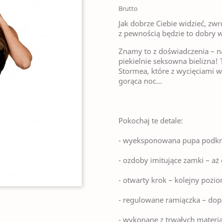
Brutto
Jak dobrze Ciebie widzieć, zw
z pewnością będzie to dobry w
Znamy to z doświadczenia – n
piekielnie seksowna bielizna
Stormea, które z wycięciami w
gorąca noc…
Pokochaj te detale:
- wyeksponowana pupa podkreś
- ozdoby imitujące zamki – aż c
- otwarty krok – kolejny pozi
- regulowane ramiączka – dop
- wykonane z trwałych materia