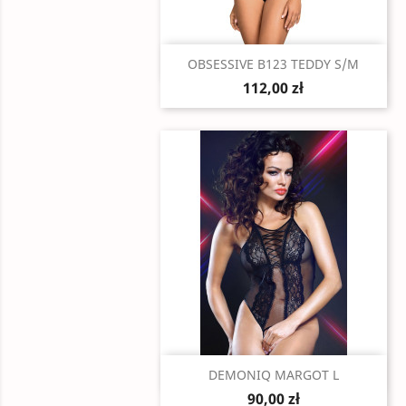
Szybki podgląd

OBSESSIVE B123 TEDDY S/M
112,00 zł
Szybki podgląd

DEMONIQ MARGOT L
90,00 zł