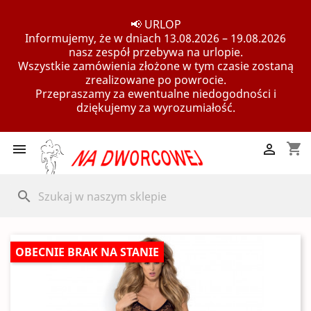
📢 URLOP
Informujemy, że w dniach 13.08.2026 – 19.08.2026
nasz zespół przebywa na urlopie.
Wszystkie zamówienia złożone w tym czasie zostaną
zrealizowane po powrocie.
Przepraszamy za ewentualne niedogodności i
dziękujemy za wyrozumiałość.
shopping_cart


search
OBECNIE BRAK NA STANIE