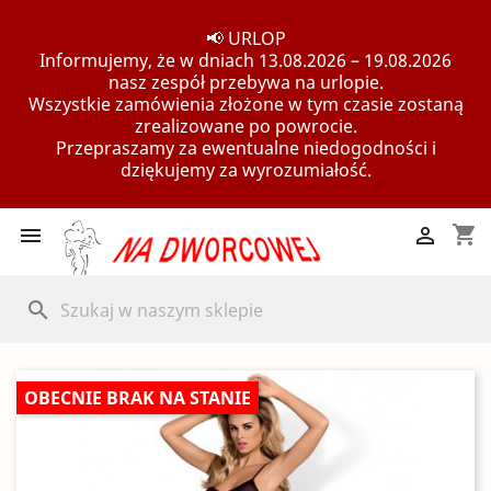
📢 URLOP
Informujemy, że w dniach 13.08.2026 – 19.08.2026
nasz zespół przebywa na urlopie.
Wszystkie zamówienia złożone w tym czasie zostaną
zrealizowane po powrocie.
Przepraszamy za ewentualne niedogodności i
dziękujemy za wyrozumiałość.
shopping_cart


search
OBECNIE BRAK NA STANIE