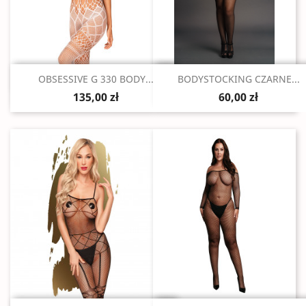
Szybki podgląd
Szybki podgląd


OBSESSIVE G 330 BODY...
BODYSTOCKING CZARNE...
135,00 zł
60,00 zł