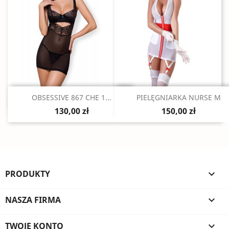
Szybki podgląd
Szybki podgląd


OBSESSIVE 867 CHE 1...
PIELĘGNIARKA NURSE M
130,00 zł
150,00 zł
PRODUKTY

NASZA FIRMA

TWOJE KONTO
