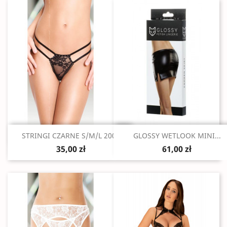
Szybki podgląd
Szybki podgląd


STRINGI CZARNE S/M/L 2008
GLOSSY WETLOOK MINI...
35,00 zł
61,00 zł