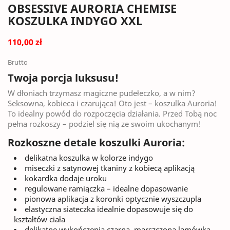
OBSESSIVE AURORIA CHEMISE
KOSZULKA INDYGO XXL
110,00 zł
Brutto
Twoja porcja luksusu!
W dłoniach trzymasz magiczne pudełeczko, a w nim?
Seksowna, kobieca i czarująca! Oto jest – koszulka Auroria!
To idealny powód do rozpoczęcia działania. Przed Tobą noc
pełna rozkoszy – podziel się nią ze swoim ukochanym!
Rozkoszne detale koszulki Auroria:
delikatna koszulka w kolorze indygo
miseczki z satynowej tkaniny z kobiecą aplikacją
kokardka dodaje uroku
regulowane ramiączka – idealne dopasowanie
pionowa aplikacja z koronki optycznie wyszczupla
elastyczna siateczka idealnie dopasowuje się do
kształtów ciała
delikatne wykończenia czarną, marszczoną lamówką