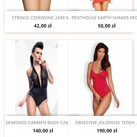
Szybki podgląd
Szybki podgląd


STRINGI CZERWONE 2498 M/L
PENTHOUSE EARTH SHAKER RED
42,00 zł
50,00 zł
Szybki podgląd
Szybki podgląd


DEMONIQ CARMEN BODY CZARNE L
OBSESSIVE JOLIEROSE TEDDY..
140,00 zł
190,00 zł