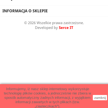
INFORMACJA O SKLEPIE
© 2026 Wszelkie prawa zastrzeżone.
Developed by
Serce IT
Informujemy, iż nasz sklep internetowy wykorzystuje
technologię plików cookies, a jednocześnie nie zbiera w
sposób automatyczny żadnych informacji, z wyjątkiem
zamknij
informacji zawartych w tych plikach (tzw.
„ciasteczkach”).