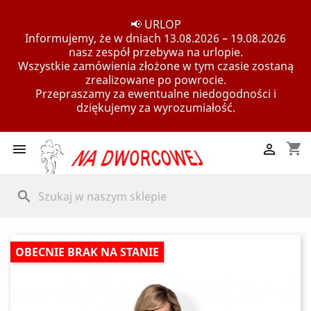
📢 URLOP
Informujemy, że w dniach 13.08.2026 – 19.08.2026
nasz zespół przebywa na urlopie.
Wszystkie zamówienia złożone w tym czasie zostaną
zrealizowane po powrocie.
Przepraszamy za ewentualne niedogodności i
dziękujemy za wyrozumiałość.
shopping_cart


search
OBECNIE BRAK NA STANIE