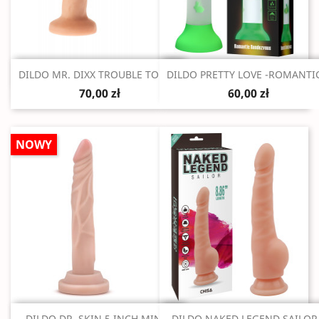
Szybki podgląd
Szybki podgląd


DILDO MR. DIXX TROUBLE TONY...
DILDO PRETTY LOVE -ROMANTIC
70,00 zł
60,00 zł
NOWY
Szybki podgląd
Szybki podgląd
DILDO DR. SKIN 5 INCH MINI...
DILDO NAKED LEGEND SAILOR.