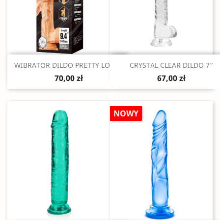
Szybki podgląd
Szybki podgląd


WIBRATOR DILDO PRETTY LOVE...
CRYSTAL CLEAR DILDO 7"
70,00 zł
67,00 zł
NOWY