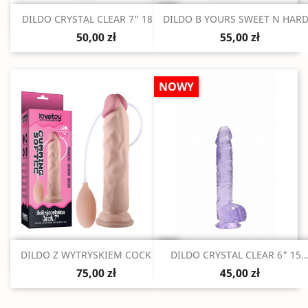
Szybki podgląd
Szybki podgląd


DILDO CRYSTAL CLEAR 7" 18 CM
DILDO B YOURS SWEET N HARD.
50,00 zł
55,00 zł
NOWY
Szybki podgląd
Szybki podgląd


DILDO Z WYTRYSKIEM COCK 8,5"
DILDO CRYSTAL CLEAR 6" 15..
75,00 zł
45,00 zł