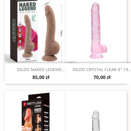
Szybki podgląd
Szybki podgląd


DILDO NAKED LEGEND...
DILDO CRYSTAL CLEAR 8" 19..
85,00 zł
70,00 zł