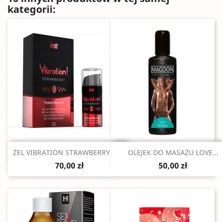
kategorii:
Szybki podgląd
Szybki podgląd


ŻEL VIBRATION STRAWBERRY 15...
OLEJEK DO MASAŻU LOVE...
70,00 zł
50,00 zł