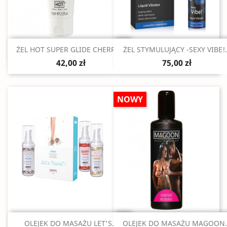
Szybki podgląd
Szybki podgląd


ŻEL HOT SUPER GLIDE CHERRY...
ŻEL STYMULUJĄCY -SEXY VIBE!.
42,00 zł
75,00 zł
NOWY
Szybki podgląd
Szybki podgląd


OLEJEK DO MASAŻU LET'S...
OLEJEK DO MASAŻU MAGOON..