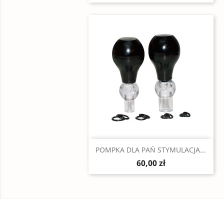
Szybki podgląd

POMPKA DLA PAŃ STYMULACJA...
60,00 zł