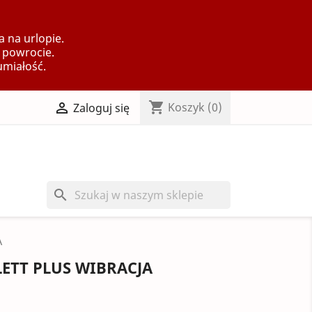
 na urlopie.
 powrocie.
umiałość.
shopping_cart

Koszyk
(0)
Zaloguj się
search
A
ETT PLUS WIBRACJA