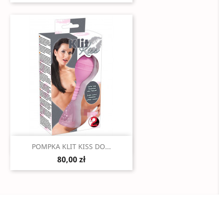
Szybki podgląd

POMPKA KLIT KISS DO...
80,00 zł