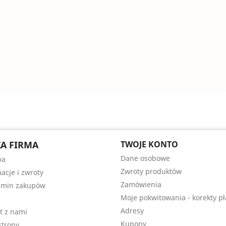
A FIRMA
TWOJE KONTO
Dane osobowe
wa
Zwroty produktów
acje i zwroty
Zamówienia
amin zakupów
Moje pokwitowania - korekty pł
Adresy
t z nami
Kupony
trony