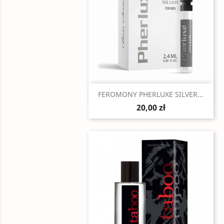
Szybki podgląd

FEROMONY PHERLUXE SILVER...
20,00 zł