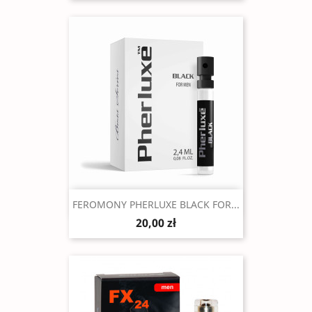
Szybki podgląd

FEROMONY PHERLUXE BLACK FOR...
20,00 zł