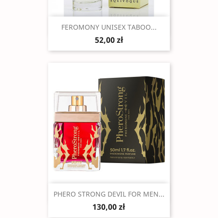
Szybki podgląd

FEROMONY UNISEX TABOO...
52,00 zł
Szybki podgląd

PHERO STRONG DEVIL FOR MEN...
130,00 zł