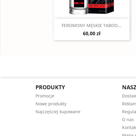
Szybki podgląd

FEROMONY MĘSKIE TABOO...
60,00 zł
PRODUKTY
NASZ
Promocje
Dosta
Nowe produkty
Reklam
Najczęściej kupowane
Regul
O nas
Kontak
Mapa s