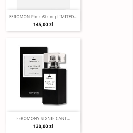
Szybki podgląd

FEROMON PheroStrong LIMITED...
145,00 zł
Szybki podgląd

FEROMONY SIGNIFICANT...
130,00 zł