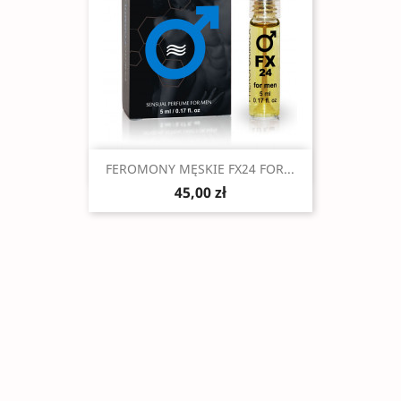
Szybki podgląd

FEROMONY MĘSKIE FX24 FOR...
45,00 zł