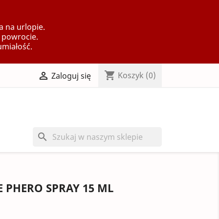
 na urlopie.
 powrocie.
umiałość.
shopping_cart

Koszyk
(0)
Zaloguj się
search
 PHERO SPRAY 15 ML