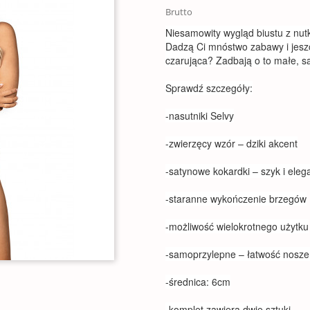
Brutto
Niesamowity wygląd biustu z nut
Dadzą Ci mnóstwo zabawy i jesz
czarująca? Zadbają o to małe, 
Sprawdź szczegóły:
-nasutniki Selvy
-zwierzęcy wzór – dziki akcent
-satynowe kokardki – szyk i eleg
-staranne wykończenie brzegów
-możliwość wielokrotnego użytku
-samoprzylepne – łatwość nosze
-średnica: 6cm
-komplet zawiera dwie sztuki