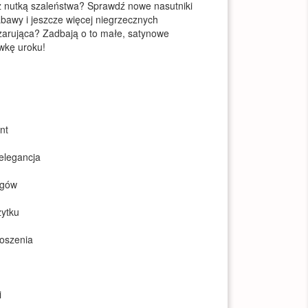
z nutką szaleństwa? Sprawdź nowe nasutniki
bawy i jeszcze więcej niegrzecznych
zarująca? Zadbają o to małe, satynowe
wkę uroku!
nt
 elegancja
egów
żytku
oszenia
i