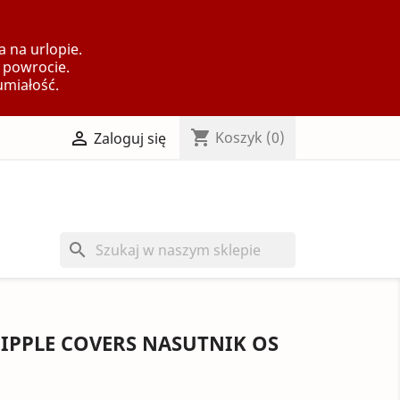
 na urlopie.
 powrocie.
umiałość.
shopping_cart

Koszyk
(0)
Zaloguj się
search
NIPPLE COVERS NASUTNIK OS