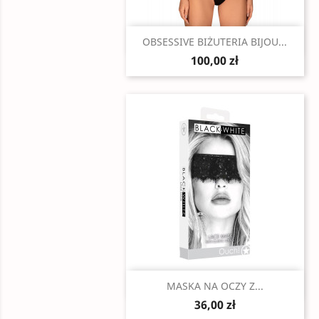
Szybki podgląd

OBSESSIVE BIŻUTERIA BIJOU...
100,00 zł
Szybki podgląd

MASKA NA OCZY Z...
36,00 zł