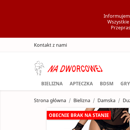
Informujemy
Wszystkie
Przepras
Kontakt z nami
BIELIZNA
APTECZKA
BDSM
GRY
Strona główna
Bielizna
Damska
Du
OBECNIE BRAK NA STANIE