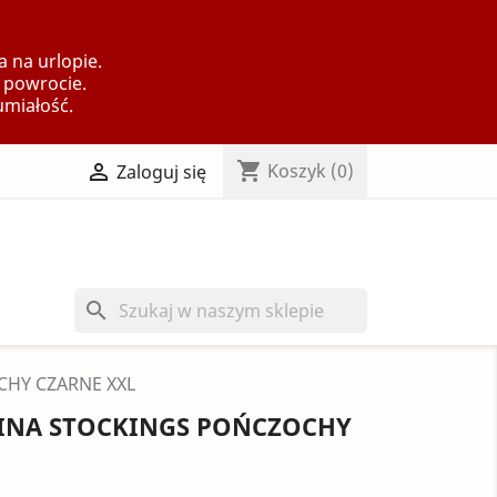
 na urlopie.
 powrocie.
umiałość.
shopping_cart

Koszyk
(0)
Zaloguj się
search
CHY CZARNE XXL
TINA STOCKINGS POŃCZOCHY