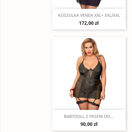
Szybki podgląd

KOSZULKA VENEA XXL+ 5XL/6XL
172,00 zł
Szybki podgląd

BABYDOLL Z PASEM DO...
90,00 zł