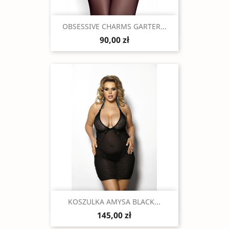
Szybki podgląd

OBSESSIVE CHARMS GARTER...
90,00 zł
Szybki podgląd

KOSZULKA AMYSA BLACK...
145,00 zł