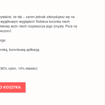
ywiście, że tak – zanim jednak zdecydujesz się na
laj wyjątkowym wyglądem! Kobieca koronka niech
wiatowy wzór niech rozpieszcza jego zmysły. Pora na
ieczoru!
ings:
roką, koronkową aplikacją
 (90% nylon, 10% elastan)
O KOSZYKA