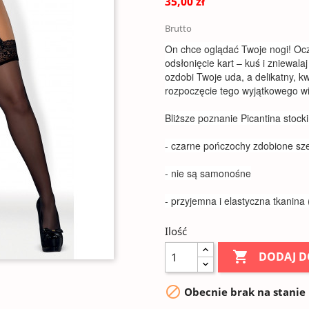
35,00 zł
Brutto
On chce oglądać Twoje nogi! Ocz
odsłonięcie kart – kuś i zniewa
ozdobi Twoje uda, a delikatny, k
rozpoczęcie tego wyjątkowego w
Bliższe poznanie Picantina stock
- czarne pończochy zdobione sze
- nie są samonośne
- przyjemna i elastyczna tkanina
Ilość

DODAJ D

Obecnie brak na stanie