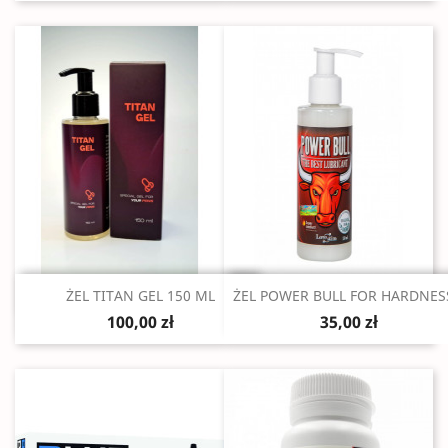
Szybki podgląd
Szybki podgląd


ŻEL TITAN GEL 150 ML
ŻEL POWER BULL FOR HARDNESS
100,00 zł
35,00 zł