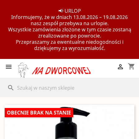
📢 URLOP
Informujemy, że w dniach 13.08.2026 – 19.08.2026
nasz zespół przebywa na urlopie.
Wszystkie zamówienia złożone w tym czasie zostaną
zrealizowane po powrocie.
Przepraszamy za ewentualne niedogodności i
dziękujemy za wyrozumiałość.
shopping_cart


search
OBECNIE BRAK NA STANIE