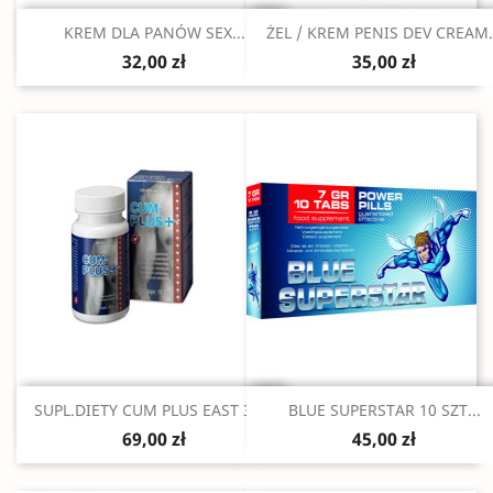
Szybki podgląd
Szybki podgląd


KREM DLA PANÓW SEX...
ŻEL / KREM PENIS DEV CREAM.
32,00 zł
35,00 zł
Szybki podgląd
Szybki podgląd


SUPL.DIETY CUM PLUS EAST 30...
BLUE SUPERSTAR 10 SZT...
69,00 zł
45,00 zł