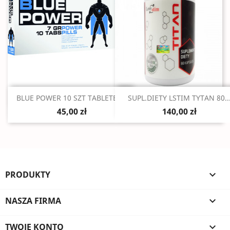
Szybki podgląd
Szybki podgląd


BLUE POWER 10 SZT TABLETEK...
SUPL.DIETY LSTIM TYTAN 80..
45,00 zł
140,00 zł
PRODUKTY

NASZA FIRMA

TWOJE KONTO
