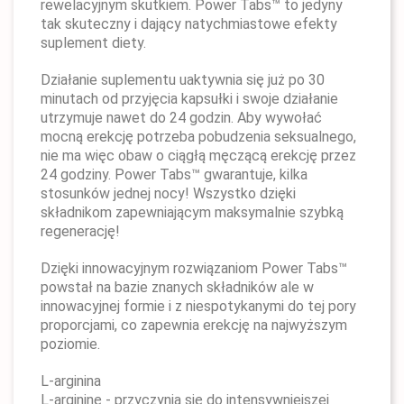
rewelacyjnym skutkiem. Power Tabs™ to jedyny
tak skuteczny i dający natychmiastowe efekty
suplement diety.
Działanie suplementu uaktywnia się już po 30
minutach od przyjęcia kapsułki i swoje działanie
utrzymuje nawet do 24 godzin. Aby wywołać
mocną erekcję potrzeba pobudzenia seksualnego,
nie ma więc obaw o ciągłą męczącą erekcję przez
24 godziny. Power Tabs™ gwarantuje, kilka
stosunków jednej nocy! Wszystko dzięki
składnikom zapewniającym maksymalnie szybką
regenerację!
Dzięki innowacyjnym rozwiązaniom Power Tabs™
powstał na bazie znanych składników ale w
innowacyjnej formie i z niespotykanymi do tej pory
proporcjami, co zapewnia erekcję na najwyższym
poziomie.
L-arginina
L-argininę - przyczynia się do intensywniejszej