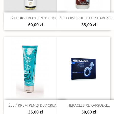
Szybki podgląd
Szybki podgląd


ŻEL BIG ERECTION 150 ML...
ŻEL POWER BULL FOR HARDNESS
60,00 zł
35,00 zł
Szybki podgląd
Szybki podgląd


ŻEL / KREM PENIS DEV CREAM...
HERACLES XL KAPSUŁKI...
35,00 zł
50,00 zł