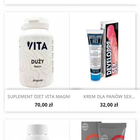
Szybki podgląd
Szybki podgląd


SUPLEMENT DIET VITA MAGNUM...
KREM DLA PANÓW SEX...
70,00 zł
32,00 zł