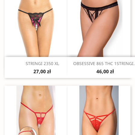
Szybki podgląd
Szybki podgląd


STRINGI 2350 XL
OBSESSIVE 865 THC 1STRINGI..
27,00 zł
46,00 zł