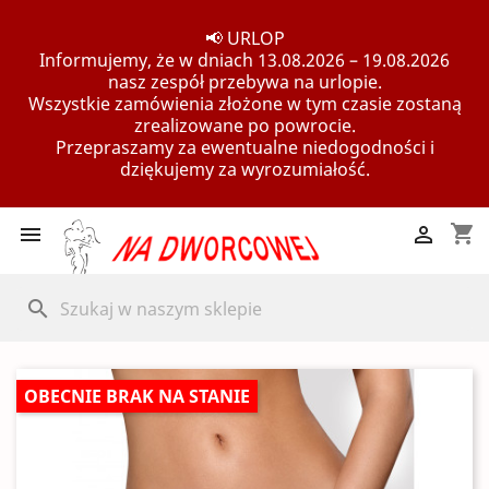
📢 URLOP
Informujemy, że w dniach 13.08.2026 – 19.08.2026
nasz zespół przebywa na urlopie.
Wszystkie zamówienia złożone w tym czasie zostaną
zrealizowane po powrocie.
Przepraszamy za ewentualne niedogodności i
dziękujemy za wyrozumiałość.
shopping_cart


search
OBECNIE BRAK NA STANIE