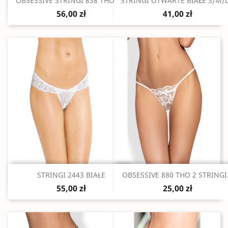


OBSESSIVE STRINGI 838 THO 3...
STRINGI OTWARTE BIAŁE S/M/L.
56,00 zł
41,00 zł
Szybki podgląd
Szybki podgląd


STRINGI 2443 BIAŁE
OBSESSIVE 880 THO 2 STRINGI.
55,00 zł
25,00 zł