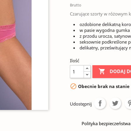
Brutto
Czarujące szorty w różowym k
ozdobione delikatną kor
w pasie wygodna gumka ni
z przodu urocza, satyno
seksownie podkreślone p
delikatny, prześwitujący 
Ilość

DODAJ D

Obecnie brak na stanie
Udostępnij
Polityka bezpieczeństwa