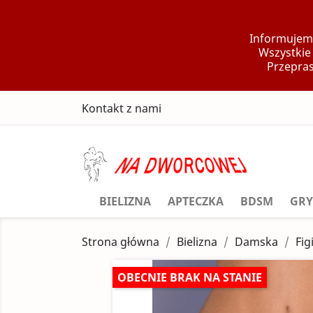
Informujemy
Wszystkie
Przepras
Kontakt z nami
BIELIZNA
APTECZKA
BDSM
GRY
Strona główna
Bielizna
Damska
Fig
OBECNIE BRAK NA STANIE