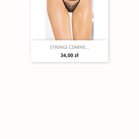
Szybki podgląd

STRINGI CZARNE...
34,00 zł