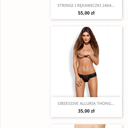
Szybki podgląd

STRINGI I RĘKAWICZKI 2464...
55,00 zł
Szybki podgląd

OBSESSIVE ALLURIA THONG...
35,00 zł