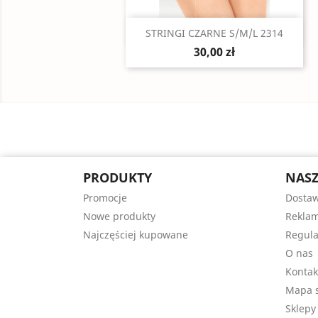
Szybki podgląd

STRINGI CZARNE S/M/L 2314
30,00 zł
PRODUKTY
NASZ
Promocje
Dosta
Nowe produkty
Reklam
Najczęściej kupowane
Regul
O nas
Kontak
Mapa s
Sklepy