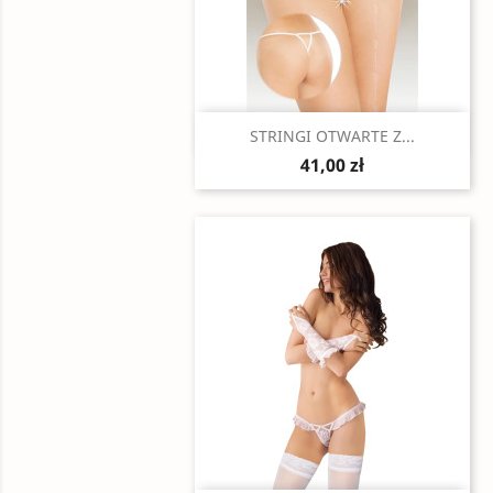
Szybki podgląd

STRINGI OTWARTE Z...
41,00 zł