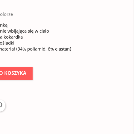
olorze
onką
e wbijająca się w ciało
wa kokardka
ośladki
materiał (94% poliamid, 6% elastan)
O KOSZYKA