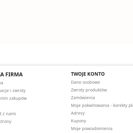
A FIRMA
TWOJE KONTO
Dane osobowe
wa
Zwroty produktów
acje i zwroty
Zamówienia
amin zakupów
Moje pokwitowania - korekty pł
Adresy
t z nami
Kupony
trony
Moje powiadomienia