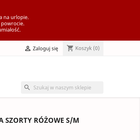
 na urlopie.
 powrocie.
umiałość.
shopping_cart

Koszyk
(0)
Zaloguj się
search
LA SZORTY RÓŻOWE S/M