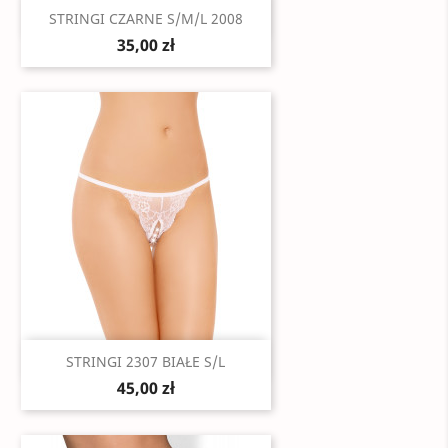
Szybki podgląd

STRINGI CZARNE S/M/L 2008
35,00 zł
Szybki podgląd

STRINGI 2307 BIAŁE S/L
45,00 zł