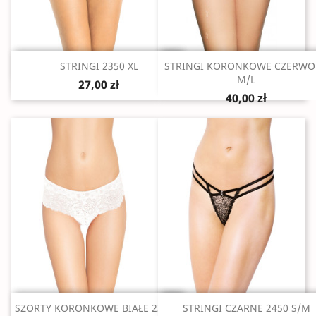
Szybki podgląd
Szybki podgląd


STRINGI 2350 XL
STRINGI KORONKOWE CZERWO
M/L
27,00 zł
40,00 zł
Szybki podgląd
Szybki podgląd


SZORTY KORONKOWE BIAŁE 2390...
STRINGI CZARNE 2450 S/M