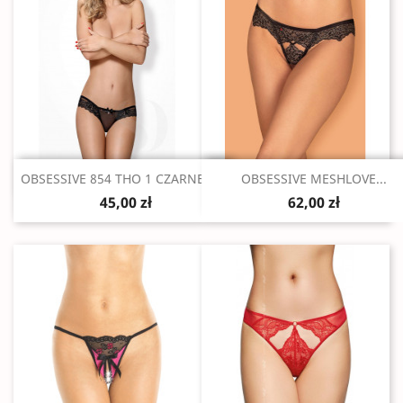
Szybki podgląd
Szybki podgląd


OBSESSIVE 854 THO 1 CZARNE S/M
OBSESSIVE MESHLOVE...
45,00 zł
62,00 zł