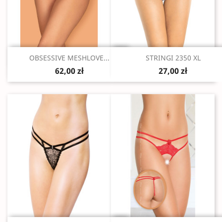
Szybki podgląd
Szybki podgląd


OBSESSIVE MESHLOVE...
STRINGI 2350 XL
62,00 zł
27,00 zł