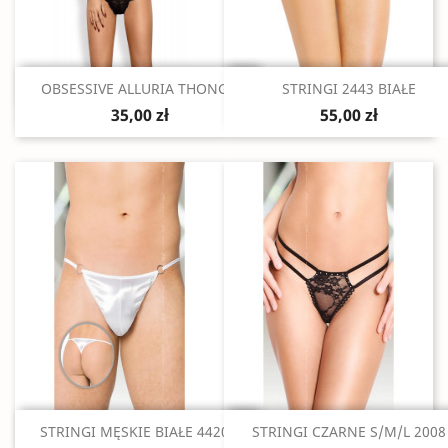
Szybki podgląd
Szybki podgląd


OBSESSIVE ALLURIA THONG...
STRINGI 2443 BIAŁE
35,00 zł
55,00 zł
Szybki podgląd
Szybki podgląd


STRINGI MĘSKIE BIAŁE 4420...
STRINGI CZARNE S/M/L 2008