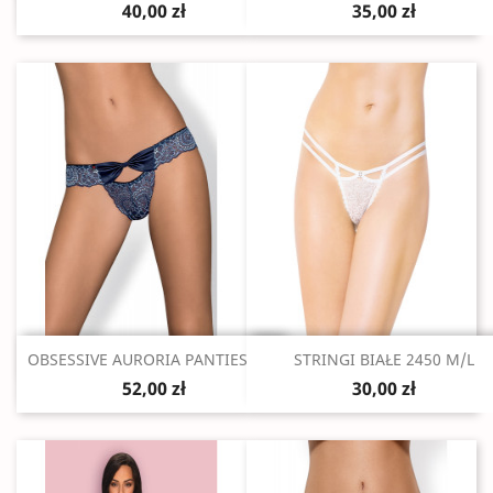
40,00 zł
35,00 zł
Szybki podgląd
Szybki podgląd


OBSESSIVE AURORIA PANTIES S/M
STRINGI BIAŁE 2450 M/L
52,00 zł
30,00 zł