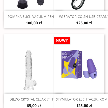
Szybki podgląd
Szybki podgląd


POMPKA SUCK VACUUM PENIS...
WIBRATOR COLIN USB CZARN
100,00 zł
125,00 zł
NOWY
Szybki podgląd
Szybki podgląd


DILDO CRYSTAL CLEAR 7" 17...
STYMULATOR ŁECHTACZKI ROMP
65,00 zł
125,00 zł