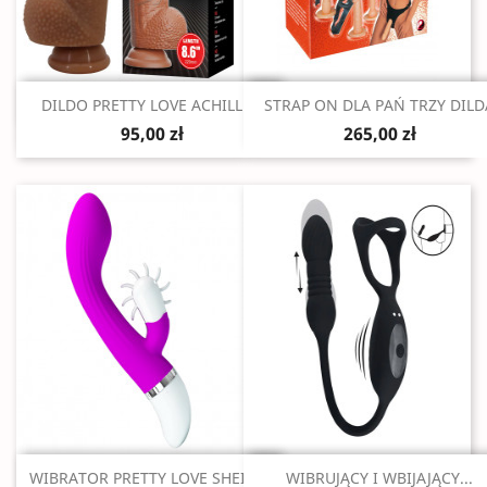
Szybki podgląd
Szybki podgląd


DILDO PRETTY LOVE ACHILLE...
STRAP ON DLA PAŃ TRZY DILD
95,00 zł
265,00 zł
Szybki podgląd
Szybki podgląd


WIBRATOR PRETTY LOVE SHEILA...
WIBRUJĄCY I WBIJAJĄCY...