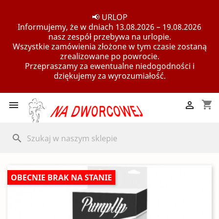
📢 URLOP
Informujemy, że w dniach 13.08.2026 – 19.08.2026
nasz zespół przebywa na urlopie.
Wszystkie zamówienia złożone w tym czasie zostaną
zrealizowane po powrocie.
Przepraszamy za ewentualne niedogodności i
dziękujemy za wyrozumiałość.
shopping_cart


search
OBECNIE BRAK NA STANIE