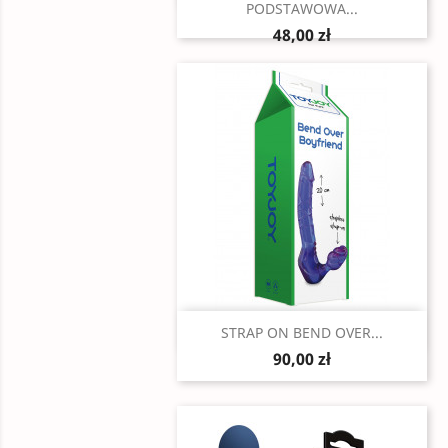
PODSTAWOWA...
48,00 zł
Szybki podgląd

STRAP ON BEND OVER...
90,00 zł