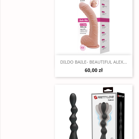
Szybki podgląd

DILDO BAILE- BEAUTIFUL ALEX...
60,00 zł