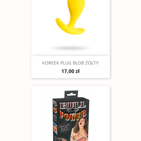
Szybki podgląd

KOREEK PLUG BLOB ŻÓŁTY
17,00 zł