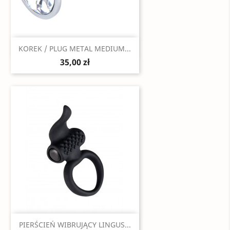
Szybki podgląd

KOREK / PLUG METAL MEDIUM...
35,00 zł
Szybki podgląd

PIERŚCIEŃ WIBRUJĄCY LINGUS...