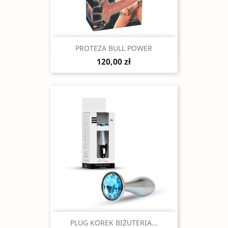
Szybki podgląd

PROTEZA BULL POWER
120,00 zł
Szybki podgląd

PLUG KOREK BIŻUTERIA...