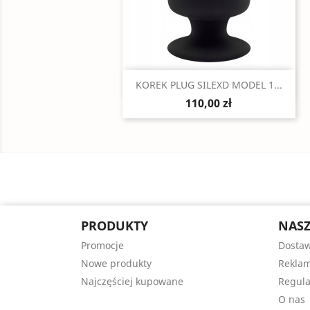
Szybki podgląd

KOREK PLUG SILEXD MODEL 1...
110,00 zł
PRODUKTY
NASZ
Promocje
Dosta
Nowe produkty
Reklam
Najczęściej kupowane
Regul
O nas