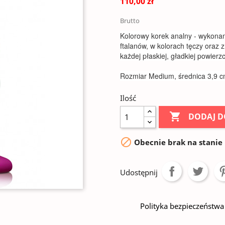
110,00 zł
Brutto
Kolorowy korek analny - wykonany
ftalanów, w kolorach tęczy oraz
każdej płaskiej, gładkiej powierzc
Rozmiar Medium, średnica 3,9 
Ilość

DODAJ D

Obecnie brak na stanie
Udostępnij
Polityka bezpieczeństwa