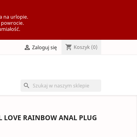
 na urlopie.
 powrocie.
umiałość.
shopping_cart

Koszyk
(0)
Zaloguj się
search
 LOVE RAINBOW ANAL PLUG