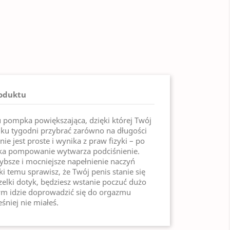
roduktu
pompka powiększająca, dzięki której Twój
lku tygodni przybrać zarówno na długości
łanie jest proste i wynika z praw fizyki – po
dka pompowanie wytwarza podciśnienie.
ybsze i mocniejsze napełnienie naczyń
i temu sprawisz, że Twój penis stanie się
zelki dotyk, będziesz wstanie poczuć dużo
tym idzie doprowadzić się do orgazmu
śniej nie miałeś.