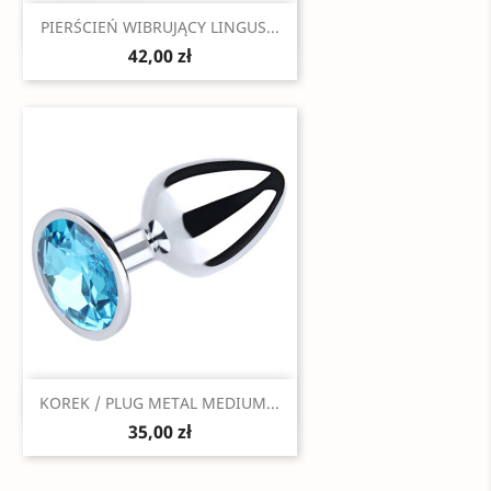
Szybki podgląd

PIERŚCIEŃ WIBRUJĄCY LINGUS...
42,00 zł
Szybki podgląd

KOREK / PLUG METAL MEDIUM...
35,00 zł