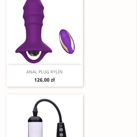
Szybki podgląd

ANAL PLUG KYLIN
126,00 zł