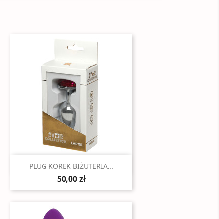
Szybki podgląd

PLUG KOREK BIŻUTERIA...
50,00 zł