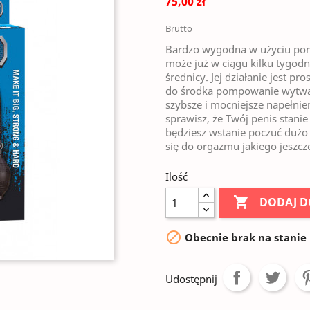
75,00 zł
Brutto
Bardzo wygodna w użyciu pomp
może już w ciągu kilku tygodn
średnicy. Jej działanie jest pr
do środka pompowanie wytwar
szybsze i mocniejsze napełnie
sprawisz, że Twój penis stanie
będziesz wstanie poczuć dużo 
się do orgazmu jakiego jeszcze
Ilość

DODAJ D

Obecnie brak na stanie
Udostępnij