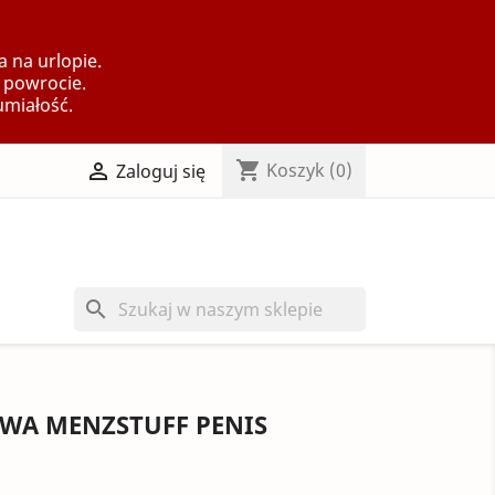
 na urlopie.
 powrocie.
umiałość.
shopping_cart

Koszyk
(0)
Zaloguj się
search
WA MENZSTUFF PENIS