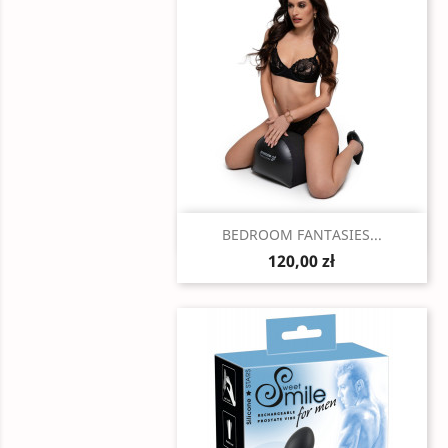
Szybki podgląd

BEDROOM FANTASIES...
120,00 zł