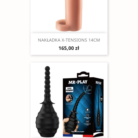
Szybki podgląd

NAKŁADKA X-TENSIONS 14CM
165,00 zł