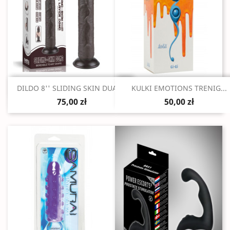
Szybki podgląd
Szybki podgląd


DILDO 8'' SLIDING SKIN DUAL...
KULKI EMOTIONS TRENIG...
75,00 zł
50,00 zł