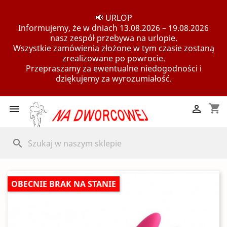
📢 URLOP
Informujemy, że w dniach 13.08.2026 – 19.08.2026
nasz zespół przebywa na urlopie.
Wszystkie zamówienia złożone w tym czasie zostaną
zrealizowane po powrocie.
Przepraszamy za ewentualne niedogodności i
dziękujemy za wyrozumiałość.
shopping_cart


search
OBECNIE BRAK NA STANIE