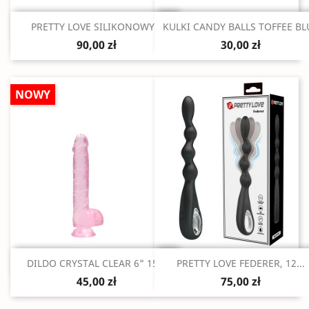
Szybki podgląd
Szybki podgląd


PRETTY LOVE SILIKONOWY...
KULKI CANDY BALLS TOFFEE BL
90,00 zł
30,00 zł
NOWY
Szybki podgląd
Szybki podgląd


DILDO CRYSTAL CLEAR 6" 15...
PRETTY LOVE FEDERER, 12...
45,00 zł
75,00 zł