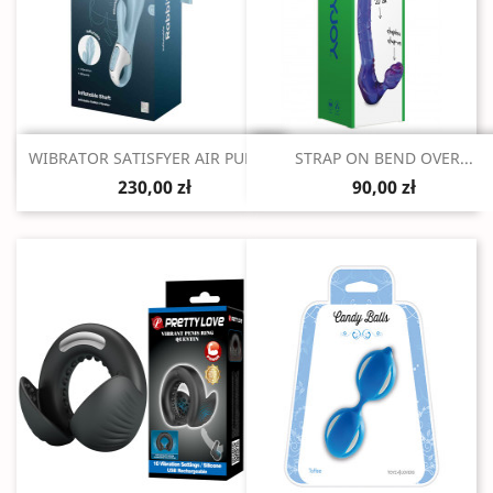
Szybki podgląd
Szybki podgląd


WIBRATOR SATISFYER AIR PUMP...
STRAP ON BEND OVER...
230,00 zł
90,00 zł