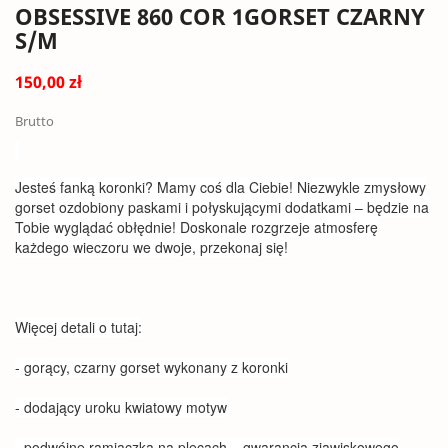
OBSESSIVE 860 COR 1GORSET CZARNY
S/M
150,00 zł
Brutto
Jesteś fanką koronki? Mamy coś dla Ciebie! Niezwykle zmysłowy
gorset ozdobiony paskami i połyskującymi dodatkami – będzie na
Tobie wyglądać obłędnie! Doskonale rozgrzeje atmosferę
każdego wieczoru we dwoje, przekonaj się!
Więcej detali o tutaj:
- gorący, czarny gorset wykonany z koronki
- dodający uroku kwiatowy motyw
- podwójne ramiączka na plecach – gwarancja zjawiskowego