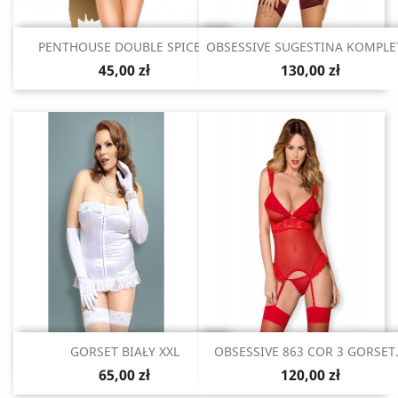
Szybki podgląd
Szybki podgląd


PENTHOUSE DOUBLE SPICE...
OBSESSIVE SUGESTINA KOMPLET
45,00 zł
130,00 zł
Szybki podgląd
Szybki podgląd


GORSET BIAŁY XXL
OBSESSIVE 863 COR 3 GORSET.
65,00 zł
120,00 zł