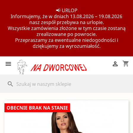
📢 URLOP
Informujemy, że w dniach 13.08.2026 – 19.08.2026
nasz zespół przebywa na urlopie.
Wszystkie zamówienia złożone w tym czasie zostaną
zrealizowane po powrocie.
Przepraszamy za ewentualne niedogodności i
dziękujemy za wyrozumiałość.
shopping_cart


search
OBECNIE BRAK NA STANIE