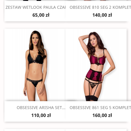
Szybki podgląd
Szybki podgląd


ZESTAW WETLOOK PAULA CZARNY S
OBSESSIVE 810 SEG 2 KOMPLET.
65,00 zł
140,00 zł
Szybki podgląd
Szybki podgląd


OBSESSIVE ARISHA SET...
OBSESSIVE 861 SEG 5 KOMPLET.
110,00 zł
160,00 zł