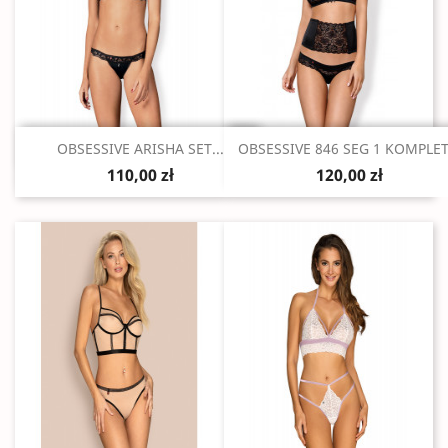
Szybki podgląd
Szybki podgląd


OBSESSIVE ARISHA SET...
OBSESSIVE 846 SEG 1 KOMPLET.
110,00 zł
120,00 zł