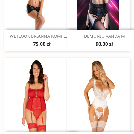
Szybki podgląd
Szybki podgląd


WETLOOK BRIANNA KOMPLET...
DEMONIQ VANDA M
75,00 zł
90,00 zł