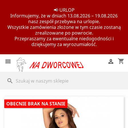
📢 URLOP
Informujemy, że w dniach 13.08.2026 – 19.08.2026
nasz zespół przebywa na urlopie.
Wszystkie zamówienia złożone w tym czasie zostaną
zrealizowane po powrocie.
Przepraszamy za ewentualne niedogodności i
dziękujemy za wyrozumiałość.
shopping_cart


search
OBECNIE BRAK NA STANIE