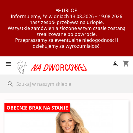
📢 URLOP
Informujemy, że w dniach 13.08.2026 – 19.08.2026
nasz zespół przebywa na urlopie.
Wszystkie zamówienia złożone w tym czasie zostaną
zrealizowane po powrocie.
Przepraszamy za ewentualne niedogodności i
dziękujemy za wyrozumiałość.
shopping_cart


search
OBECNIE BRAK NA STANIE