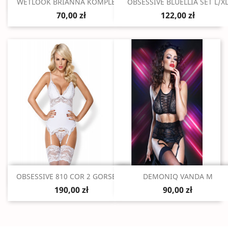
Szybki podgląd
Szybki podgląd


WETLOOK BRIANNA KOMPLET...
OBSESSIVE BLUELLIA SET L/X
70,00 zł
122,00 zł
Szybki podgląd
Szybki podgląd


OBSESSIVE 810 COR 2 GORSET...
DEMONIQ VANDA M
190,00 zł
90,00 zł