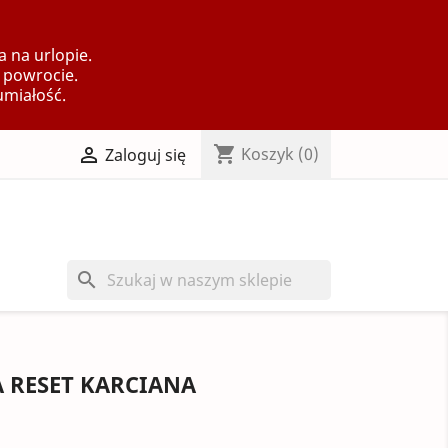
 na urlopie.
 powrocie.
umiałość.
shopping_cart

Koszyk
(0)
Zaloguj się
search
 RESET KARCIANA