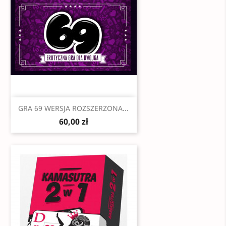
Szybki podgląd

GRA 69 WERSJA ROZSZERZONA...
60,00 zł