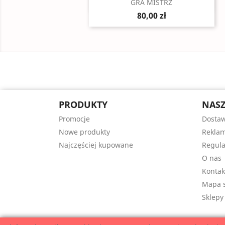
Szybki podgląd

GRA MISTRZ
80,00 zł
PRODUKTY
NASZ
Promocje
Dosta
Nowe produkty
Reklam
Najczęściej kupowane
Regul
O nas
Kontak
Mapa s
Sklepy