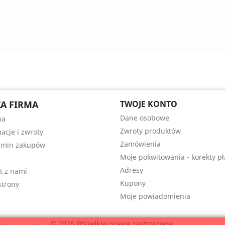
A FIRMA
TWOJE KONTO
Dane osobowe
wa
Zwroty produktów
acje i zwroty
Zamówienia
amin zakupów
Moje pokwitowania - korekty pł
Adresy
t z nami
Kupony
trony
Moje powiadomienia
© 2026 Wszelkie prawa zastrzeżone.