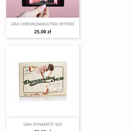
Szybki podgląd

GRA CHRONOMASUTRA HETERO
25,00 zł
Szybki podgląd

GRA DYNAMITE SEX