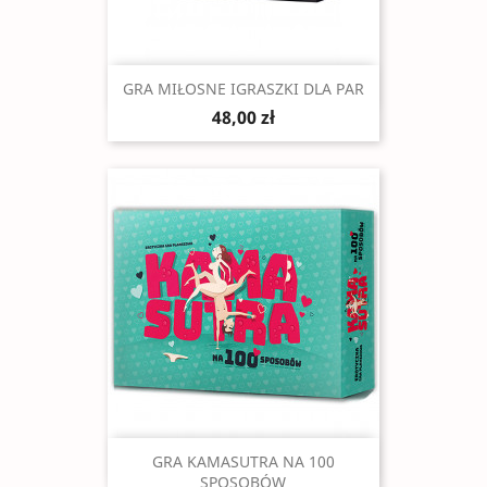
Szybki podgląd

GRA MIŁOSNE IGRASZKI DLA PAR
48,00 zł
Szybki podgląd

GRA KAMASUTRA NA 100
SPOSOBÓW