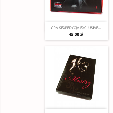
Szybki podgląd

GRA SEXPEDYCJA EXCLUSIVE...
45,00 zł