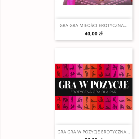
Szybki podgląd

GRA GRA MIŁOŚCI EROTYCZNA...
40,00 zł
Szybki podgląd

GRA GRA W POZYCJE EROTYCZNA...