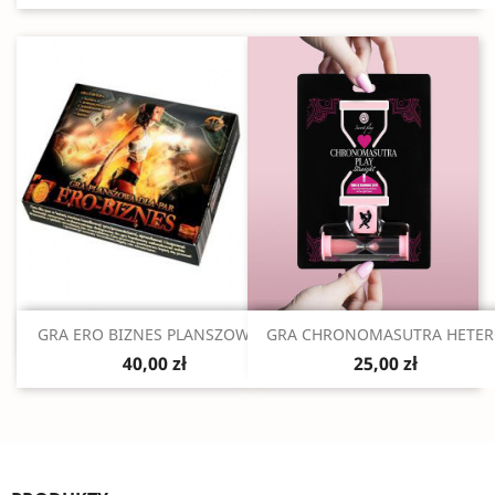
Szybki podgląd
Szybki podgląd


GRA ERO BIZNES PLANSZOWA...
GRA CHRONOMASUTRA HETE
40,00 zł
25,00 zł