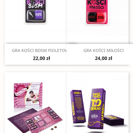
Szybki podgląd
Szybki podgląd


GRA KOŚCI BDSM FIOLETOWE
GRA KOŚCI MIŁOŚCI
22,00 zł
24,00 zł