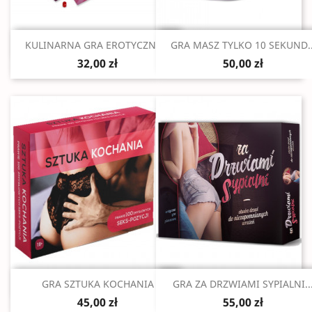
Szybki podgląd
Szybki podgląd


KULINARNA GRA EROTYCZNA...
GRA MASZ TYLKO 10 SEKUND..
32,00 zł
50,00 zł
Szybki podgląd
Szybki podgląd


GRA SZTUKA KOCHANIA
GRA ZA DRZWIAMI SYPIALNI..
45,00 zł
55,00 zł