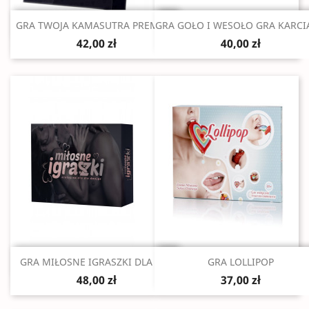
Szybki podgląd
Szybki podgląd


GRA TWOJA KAMASUTRA PREMIUM
GRA GOŁO I WESOŁO GRA KARC
42,00 zł
40,00 zł
Szybki podgląd
Szybki podgląd


GRA MIŁOSNE IGRASZKI DLA PAR
GRA LOLLIPOP
48,00 zł
37,00 zł