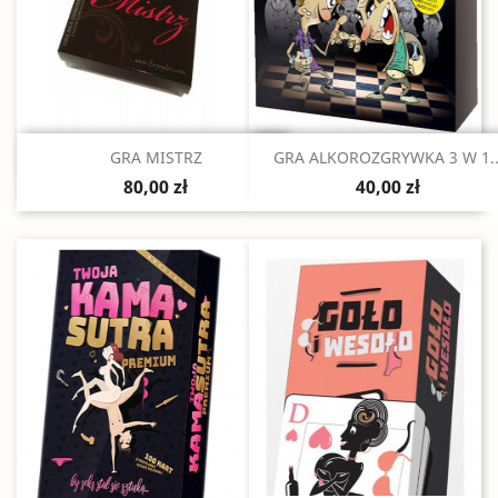
Szybki podgląd
Szybki podgląd


GRA MISTRZ
GRA ALKOROZGRYWKA 3 W 1..
80,00 zł
40,00 zł