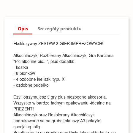
Opis
Szczegóły produktu
Ekskluzywny ZESTAW 3 GIER IMPREZOWYCH!
Alkochińczyk, Rozbierany Alkochińczyk, Gra Karciana
"Pić albo nie pić...", plus dodatki:
- kostka
- 8 pionków
- 4 ozdobne kieliszki typu X
- ozdobne pudełko
Czyli otrzymujesz 3 gry plus niezbędne akcesoria.
Wszystko w bardzo ładnym opakowaniu -idealne na
PREZENT!
Alkochińczyk oraz Rozbierany Alkochińczyk
nadrukowane są na grubej planszy A3 pokrytej
specjalną folią.
Przetłoczenie na środku umożliwia łatwe składanie, co