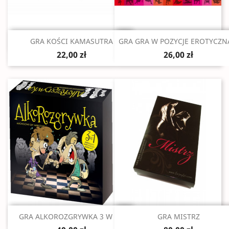
Szybki podgląd
Szybki podgląd


GRA KOŚCI KAMASUTRA
GRA GRA W POZYCJE EROTYCZNA
22,00 zł
26,00 zł
Szybki podgląd
Szybki podgląd


GRA ALKOROZGRYWKA 3 W 1...
GRA MISTRZ