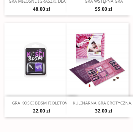
Szybki podgląd
Szybki podgląd


GRA MIŁOSNE IGRASZKI DLA PAR
GRA WSTĘPNA GRA
48,00 zł
55,00 zł
Szybki podgląd
Szybki podgląd


GRA KOŚCI BDSM FIOLETOWE
KULINARNA GRA EROTYCZNA..
22,00 zł
32,00 zł