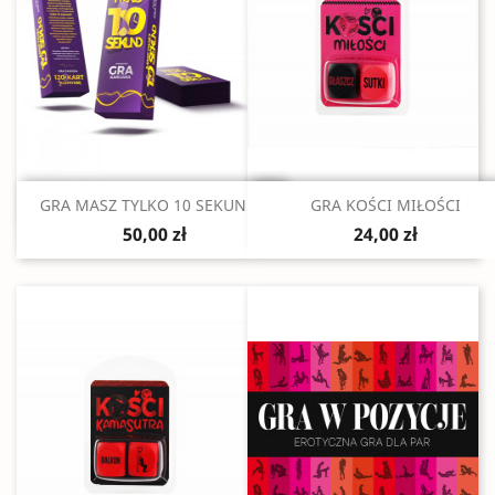
Szybki podgląd
Szybki podgląd


GRA MASZ TYLKO 10 SEKUND...
GRA KOŚCI MIŁOŚCI
50,00 zł
24,00 zł