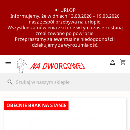
📢 URLOP
Informujemy, że w dniach 13.08.2026 – 19.08.2026
nasz zespół przebywa na urlopie.
Wszystkie zamówienia złożone w tym czasie zostaną
zrealizowane po powrocie.
Przepraszamy za ewentualne niedogodności i
dziękujemy za wyrozumiałość.
shopping_cart


search
OBECNIE BRAK NA STANIE