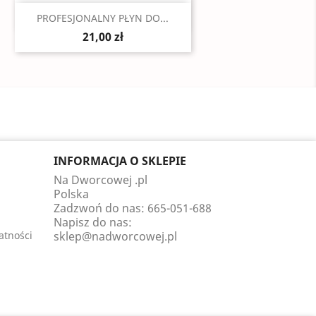
Szybki podgląd

PROFESJONALNY PŁYN DO...
21,00 zł
INFORMACJA O SKLEPIE
Na Dworcowej .pl
Polska
Zadzwoń do nas:
665-051-688
Napisz do nas:
atności
sklep@nadworcowej.pl