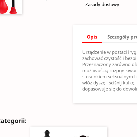
Zasady dostawy
Opis
Szczegóły p
Urządzenie w postaci iry
zachować czystość i bezp
Przeznaczony zarówno dla 
możliwością rozpryskiwan
stosunkiem seksualnym lu
włóż dyszę i ściśnij kulkę
dopasowuje się do dowolne
ategorii: