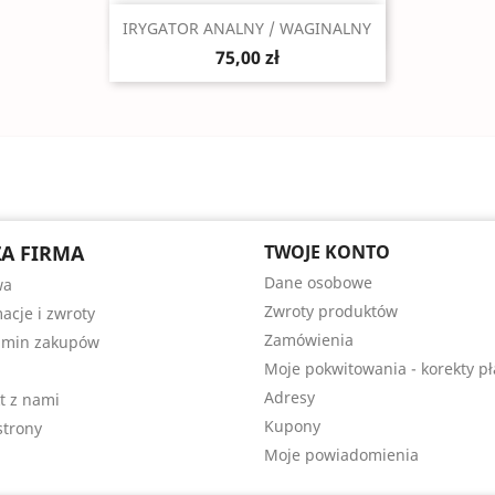
Szybki podgląd

IRYGATOR ANALNY / WAGINALNY
75,00 zł
A FIRMA
TWOJE KONTO
Dane osobowe
wa
Zwroty produktów
acje i zwroty
Zamówienia
amin zakupów
Moje pokwitowania - korekty pł
Adresy
t z nami
Kupony
trony
Moje powiadomienia