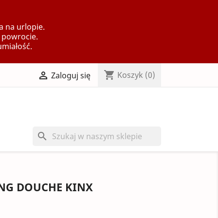
 na urlopie.
 powrocie.
umiałość.
shopping_cart

Koszyk
(0)
Zaloguj się
search
NG DOUCHE KINX