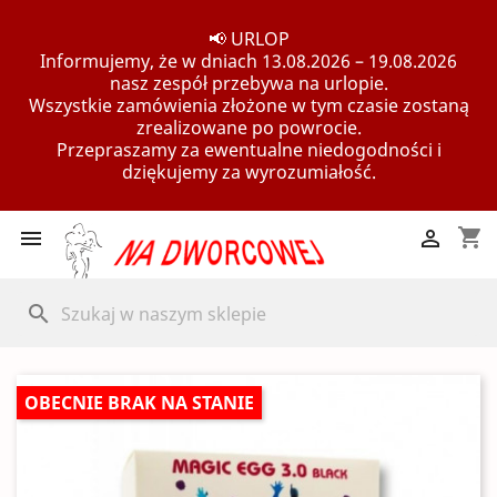
📢 URLOP
Informujemy, że w dniach 13.08.2026 – 19.08.2026
nasz zespół przebywa na urlopie.
Wszystkie zamówienia złożone w tym czasie zostaną
zrealizowane po powrocie.
Przepraszamy za ewentualne niedogodności i
dziękujemy za wyrozumiałość.
shopping_cart


search
OBECNIE BRAK NA STANIE