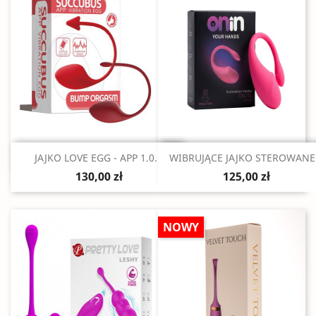
Szybki podgląd
Szybki podgląd


JAJKO LOVE EGG - APP 1.0...
WIBRUJĄCE JAJKO STEROWANE.
130,00 zł
125,00 zł
NOWY