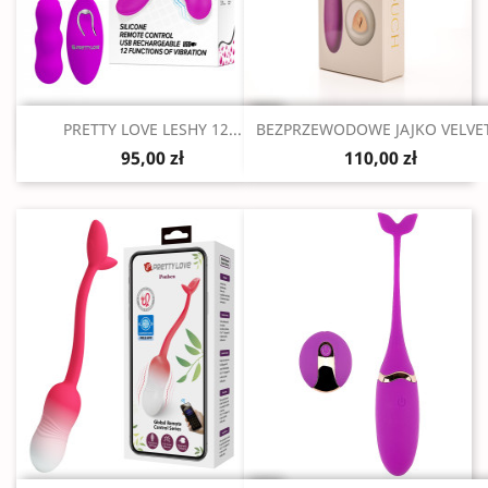
Szybki podgląd
Szybki podgląd


PRETTY LOVE LESHY 12...
BEZPRZEWODOWE JAJKO VELVET.
95,00 zł
110,00 zł