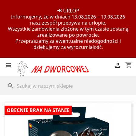
📢 URLOP
Informujemy, że w dniach 13.08.2026 – 19.08.2026
nasz zespół przebywa na urlopie.
Wszystkie zamówienia złożone w tym czasie zostaną
zrealizowane po powrocie.
Przepraszamy za ewentualne niedogodności i
dziękujemy za wyrozumiałość.
shopping_cart


search
OBECNIE BRAK NA STANIE