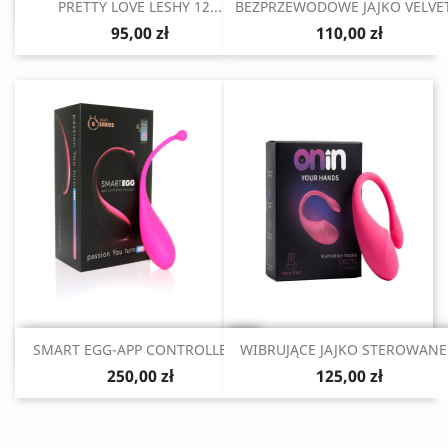
Szybki podgląd
Szybki podgląd


PRETTY LOVE LESHY 12...
BEZPRZEWODOWE JAJKO VELVET.
95,00 zł
110,00 zł
Szybki podgląd
Szybki podgląd


SMART EGG-APP CONTROLLER...
WIBRUJĄCE JAJKO STEROWANE.
250,00 zł
125,00 zł