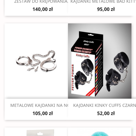
Szybki podgląd
Szybki podgląd


ZESTAW DO KRĘPOWANIA...
KAJDANKI METALOWE BAD KITTY
140,00 zł
95,00 zł
Szybki podgląd
Szybki podgląd


METALOWE KAJDANKI NA NOGI
KAJDANKI KINKY CUFFS CZAR
105,00 zł
52,00 zł