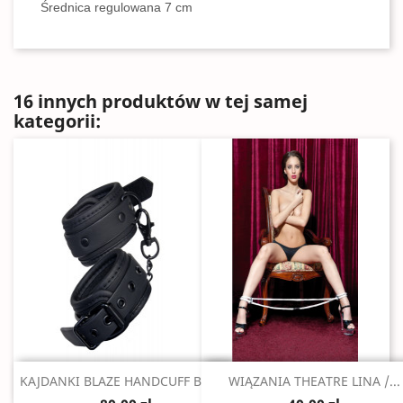
Średnica regulowana 7 cm
16 innych produktów w tej samej
kategorii:
Szybki podgląd
Szybki podgląd


KAJDANKI BLAZE HANDCUFF BLACK
WIĄZANIA THEATRE LINA /...