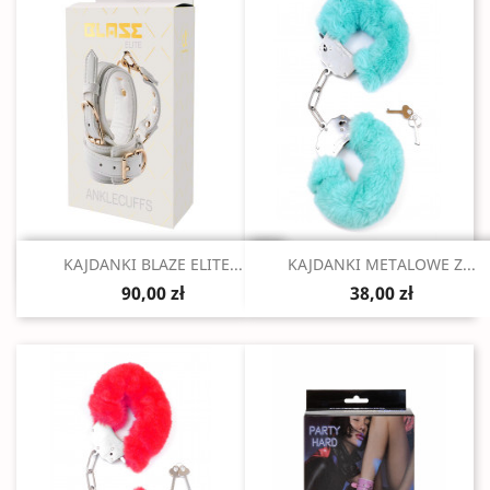
Szybki podgląd
Szybki podgląd


KAJDANKI BLAZE ELITE...
KAJDANKI METALOWE Z...
90,00 zł
38,00 zł