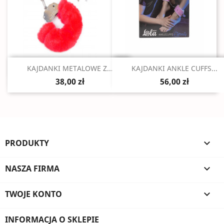
Szybki podgląd
Szybki podgląd


KAJDANKI METALOWE Z...
KAJDANKI ANKLE CUFFS...
38,00 zł
56,00 zł
PRODUKTY

NASZA FIRMA

TWOJE KONTO

INFORMACJA O SKLEPIE