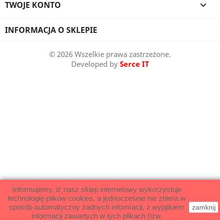
TWOJE KONTO

INFORMACJA O SKLEPIE
© 2026 Wszelkie prawa zastrzeżone.
Developed by
Serce IT
Informujemy, iż nasz sklep internetowy wykorzystuje
technologię plików cookies, a jednocześnie nie zbiera w
sposób automatyczny żadnych informacji, z wyjątkiem
zamknij
informacji zawartych w tych plikach (tzw.