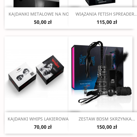
Szybki podgląd
Szybki podgląd


KAJDANKI METALOWE NA NOGI...
WIĄZANIA FETISH SPREADER..
50,00 zł
115,00 zł
Szybki podgląd
Szybki podgląd


KAJDANKI WHIPS LAKIEROWANE...
ZESTAW BDSM SKRZYNKA...
70,00 zł
150,00 zł