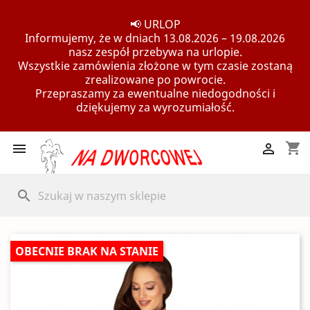
📢 URLOP
Informujemy, że w dniach 13.08.2026 – 19.08.2026
nasz zespół przebywa na urlopie.
Wszystkie zamówienia złożone w tym czasie zostaną
zrealizowane po powrocie.
Przepraszamy za ewentualne niedogodności i
dziękujemy za wyrozumiałość.
shopping_cart


search
OBECNIE BRAK NA STANIE