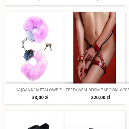
Szybki podgląd
Szybki podgląd


KAJDANKI METALOWE Z...
ZESTAWEM BDSM TABOOM WRIST
38,00 zł
220,00 zł