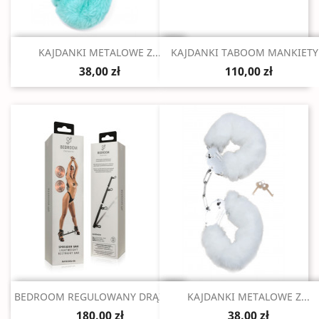
Szybki podgląd
Szybki podgląd


KAJDANKI METALOWE Z...
KAJDANKI TABOOM MANKIETY.
38,00 zł
110,00 zł
Szybki podgląd
Szybki podgląd


BEDROOM REGULOWANY DRĄŻEK...
KAJDANKI METALOWE Z...
180,00 zł
38,00 zł