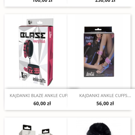
100,00 zł
230,00 zł
Szybki podgląd
Szybki podgląd


KAJDANKI BLAZE ANKLE CUFFS...
KAJDANKI ANKLE CUFFS...
60,00 zł
56,00 zł