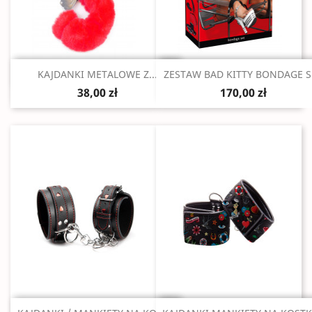
Szybki podgląd
Szybki podgląd


KAJDANKI METALOWE Z...
ZESTAW BAD KITTY BONDAGE S
38,00 zł
170,00 zł