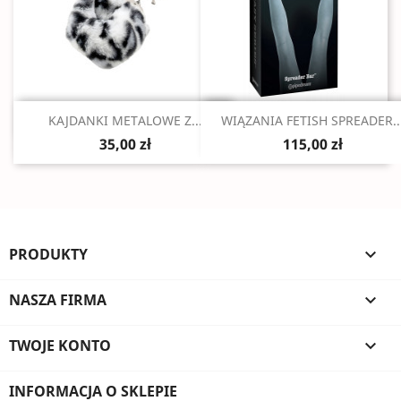
Szybki podgląd
Szybki podgląd


KAJDANKI METALOWE Z...
WIĄZANIA FETISH SPREADER..
35,00 zł
115,00 zł
PRODUKTY

NASZA FIRMA

TWOJE KONTO

INFORMACJA O SKLEPIE