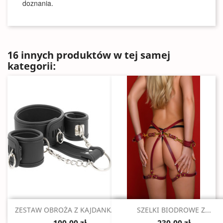
doznania.
16 innych produktów w tej samej
kategorii:
Szybki podgląd
Szybki podgląd


ZESTAW OBROŻA Z KAJDANKAMI
SZELKI BIODROWE Z...