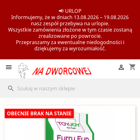
📢 URLOP
Informujemy, że w dniach 13.08.2026 – 19.08.2026
nasz zespół przebywa na urlopie.
Wszystkie zamówienia złożone w tym czasie zostaną
zrealizowane po powrocie.
Przepraszamy za ewentualne niedogodności i
dziękujemy za wyrozumiałość.
shopping_cart


search
OBECNIE BRAK NA STANIE