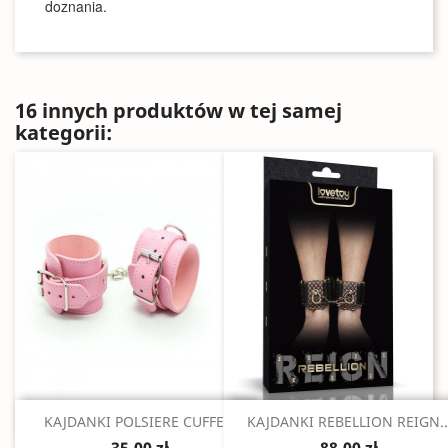
doznania.
16 innych produktów w tej samej
kategorii:
Szybki podgląd
Szybki podgląd


KAJDANKI POLSIERE CUFFE...
KAJDANKI REBELLION REIGN..