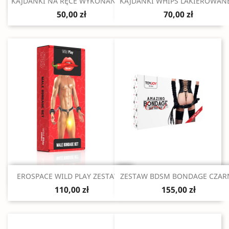
Szybki podgląd
Szybki podgląd


KAJDANKI NA RĘCE WYKONANE Z...
KAJDANKI WHIPS LAKIEROWANE
50,00 zł
70,00 zł
Szybki podgląd
Szybki podgląd


EROSPACE WILD PLAY ZESTAW...
ZESTAW BDSM BONDAGE CZAR
110,00 zł
155,00 zł