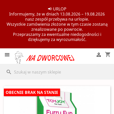
📢 URLOP
Informujemy, że w dniach 13.08.2026 – 19.08.2026
nasz zespół przebywa na urlopie.
Wszystkie zamówienia złożone w tym czasie zostaną
zrealizowane po powrocie.
Przepraszamy za ewentualne niedogodności i
dziękujemy za wyrozumiałość.
shopping_cart


search
OBECNIE BRAK NA STANIE