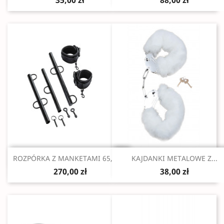
35,00 zł
88,00 zł
Szybki podgląd
Szybki podgląd


ROZPÓRKA Z MANKETAMI 65,5 -...
KAJDANKI METALOWE Z...
270,00 zł
38,00 zł