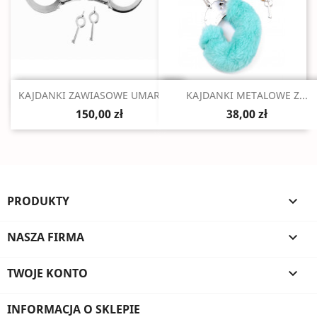
Szybki podgląd
Szybki podgląd


KAJDANKI ZAWIASOWE UMAREX...
KAJDANKI METALOWE Z...
150,00 zł
38,00 zł
PRODUKTY

NASZA FIRMA

TWOJE KONTO

INFORMACJA O SKLEPIE