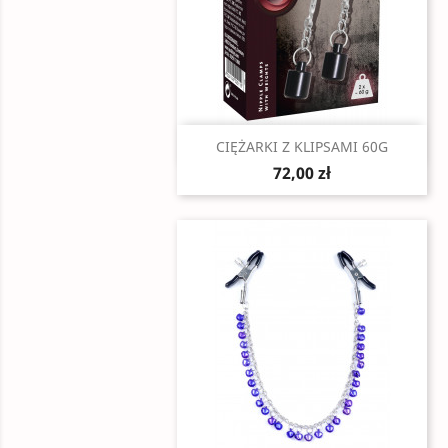
Szybki podgląd

CIĘŻARKI Z KLIPSAMI 60G
72,00 zł