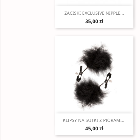
Szybki podgląd

ZACISKI EXCLUSIVE NIPPLE...
35,00 zł
Szybki podgląd

KLIPSY NA SUTKI Z PIÓRAMI...
45,00 zł