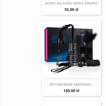
Szybki podgląd

KLIPSY NA SUTKI NIPPLE DROPSS
55,00 zł
Szybki podgląd

ZESTAW BDSM SKRZYNKA...
150,00 zł