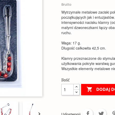
Brutto
Wytrzymałe metalowe zaciski pok
początkujących jak i entuzjastów
intensywności nacisku klamry (od
małymi dzwoneczkami łączy oba s
ruchu.
Waga: 17 g.
Długość całkowita 42,5 cm.
Klamry przeznaczone do stymulac
użytkowania pokryte warstwą gum
Wszystkie elementy metalowe nie 
Ilość

DODAJ D

Udostępnij