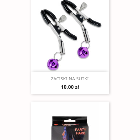
Szybki podgląd

ZACISKI NA SUTKI
10,00 zł