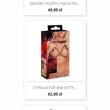
Szybki podgląd

ZACISKI / KLIPSY / NA SUTKI...
40,00 zł
Szybki podgląd

STYMULATOR BAD KITTY...
82,00 zł