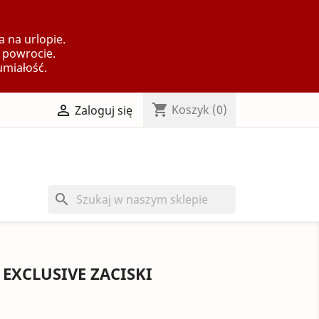
 na urlopie.
 powrocie.
umiałość.
shopping_cart

Koszyk
(0)
Zaloguj się
search
 EXCLUSIVE ZACISKI