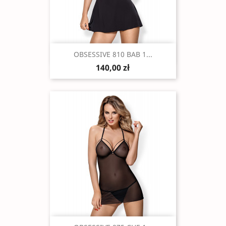
Szybki podgląd

OBSESSIVE 810 BAB 1...
140,00 zł