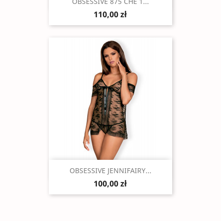
Szybki podgląd

OBSESSIVE 875 CHE 1...
110,00 zł
Szybki podgląd

OBSESSIVE JENNIFAIRY...
100,00 zł