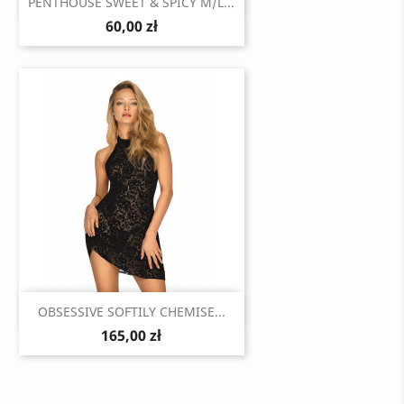
Szybki podgląd

PENTHOUSE SWEET & SPICY M/L...
60,00 zł
Szybki podgląd

OBSESSIVE SOFTILY CHEMISE...
165,00 zł