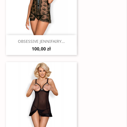
Szybki podgląd

OBSESSIVE JENNIFAIRY...
100,00 zł