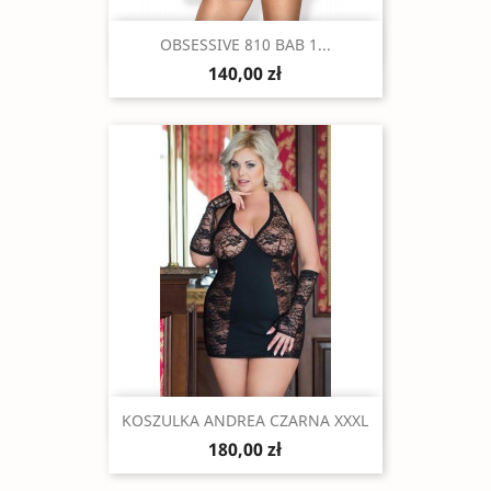
Szybki podgląd

OBSESSIVE 810 BAB 1...
140,00 zł
Szybki podgląd

KOSZULKA ANDREA CZARNA XXXL
180,00 zł