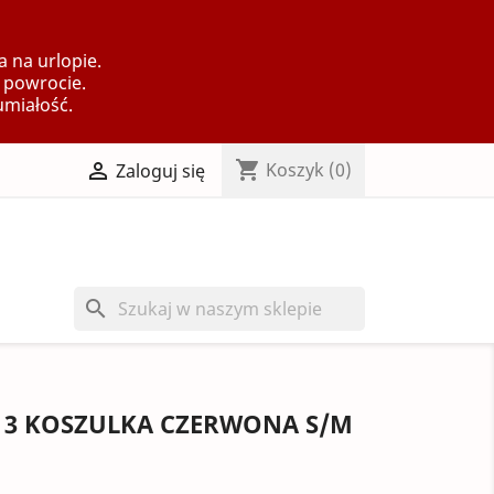
 na urlopie.
 powrocie.
umiałość.
shopping_cart

Koszyk
(0)
Zaloguj się
search
E 3 KOSZULKA CZERWONA S/M