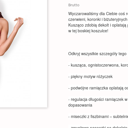
Brutto
Wyczarowaliśmy dla Ciebie coś 
czerwieni, koronki i biżuteryjnych
Kusząco zdobią dekolt i oplatają
w tej boskiej koszulce!
Odkryj wszystkie szczegóły tego
- kusząca, ognistoczerwona, ko
- piękny motyw różyczek
- podwójne ramiączka oplatają o
- regulacja długości ramiączek w
dopasowania
- miseczki z fiszbinami – subteln
- zmysłowe paseczki na dekolcie