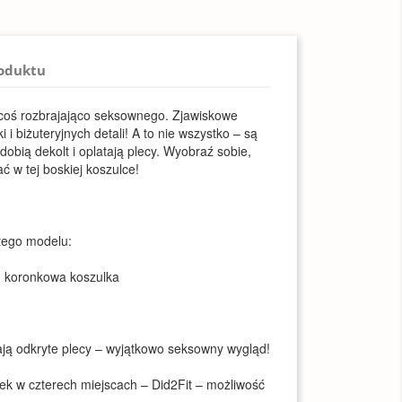
roduktu
coś rozbrajająco seksownego. Zjawiskowe
 i biżuteryjnych detali! A to nie wszystko – są
obią dekolt i oplatają plecy. Wyobraź sobie,
ć w tej boskiej koszulce!
 tego modelu:
, koronkowa koszulka
ają odkryte plecy – wyjątkowo seksowny wygląd!
zek w czterech miejscach – Did2Fit – możliwość