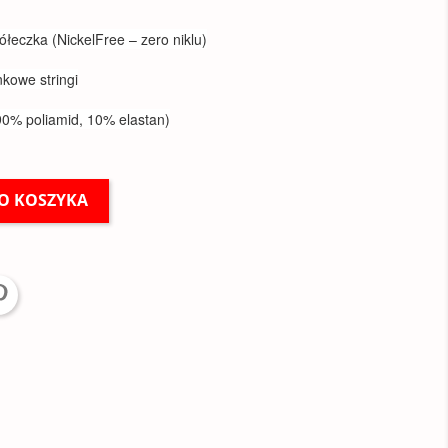
ółeczka (NickelFree – zero niklu)
nkowe stringi
(90% poliamid, 10% elastan)
O KOSZYKA