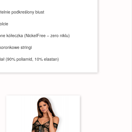
btelnie podkreślony biust
olcie
bne kółeczka (NickelFree – zero niklu)
koronkowe stringi
riał (90% poliamid, 10% elastan)