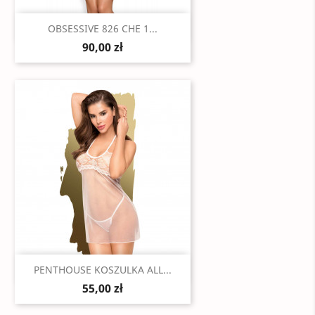
Szybki podgląd

OBSESSIVE 826 CHE 1...
90,00 zł
Szybki podgląd

PENTHOUSE KOSZULKA ALL...
55,00 zł