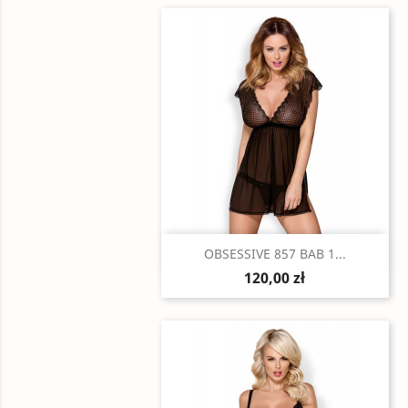
Szybki podgląd

OBSESSIVE 857 BAB 1...
120,00 zł