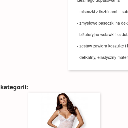
idealnego dopasowania
- miseczki z fiszbinami – su
- zmysłowe paseczki na dek
- biżuteryjne wstawki i ozdo
- zestaw zawiera koszulkę i 
- delikatny, elastyczny mate
kategorii: