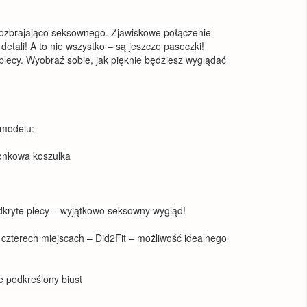
rozbrajająco seksownego. Zjawiskowe połączenie
 detali! A to nie wszystko – są jeszcze paseczki!
 plecy. Wyobraź sobie, jak pięknie będziesz wyglądać
 modelu:
ronkowa koszulka
dkryte plecy – wyjątkowo seksowny wygląd!
 czterech miejscach – Did2Fit – możliwość idealnego
ie podkreślony biust