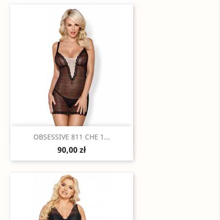
Szybki podgląd

OBSESSIVE 811 CHE 1...
90,00 zł